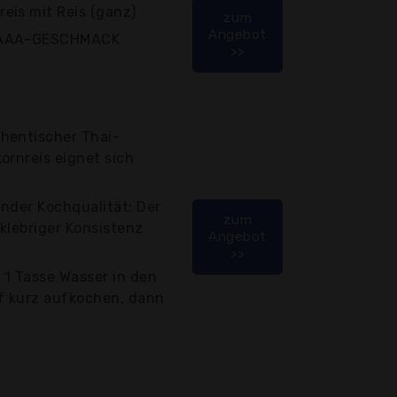
eis mit Reis (ganz)
zum
Angebot
N-AAA-GESCHMACK
>>
hentischer Thai-
ornreis eignet sich
nder Kochqualität: Der
zum
 klebriger Konsistenz
Angebot
>>
t 1 Tasse Wasser in den
pf kurz aufkochen, dann