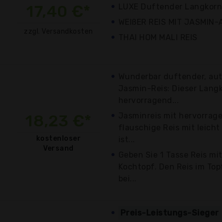
17,40 €*
LUXE Duftender Langkornr
WEIßER REIS MIT JASMI
zzgl. Versandkosten
THAI HOM MALI REIS
Wunderbar duftender, aut
Jasmin-Reis: Dieser Langk
hervorragend...
Jasminreis mit hervorrage
18,23 €*
flauschige Reis mit leicht
kostenloser
ist...
Versand
Geben Sie 1 Tasse Reis mi
Kochtopf. Den Reis im To
bei...
Preis-Leistungs-Sieger