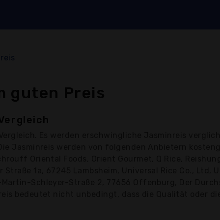
reis
m guten Preis
Vergleich
Vergleich. Es werden erschwingliche Jasminreis verglic
 Die Jasminreis werden von folgenden Anbietern kosten
ouff Oriental Foods, Orient Gourmet, Q Rice, Reishunger
 Straße 1a, 67245 Lambsheim, Universal Rice Co., Ltd, 
Martin-Schleyer-Straße 2, 77656 Offenburg, Der Durchsch
is bedeutet nicht unbedingt, dass die Qualität oder die