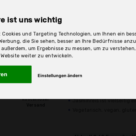
e ist uns wichtig
sandfertig
 Cookies und Targeting Technologien, um Ihnen ein bess
Werbung, die Sie sehen, besser an Ihre Bedürfnisse anz
r außerdem, um Ergebnisse zu messen, um zu verstehen
Preis
Beschre
ebsite weiter zu entwickeln.
ren
Günstigstes Angebot
Einstellungen ändern
Gourmet orientalischer J
3,28 €*
Langkornreis
kostenloser
Jasminreis ist vielseitig e
Versand
Vegetarisch, vegan, glute