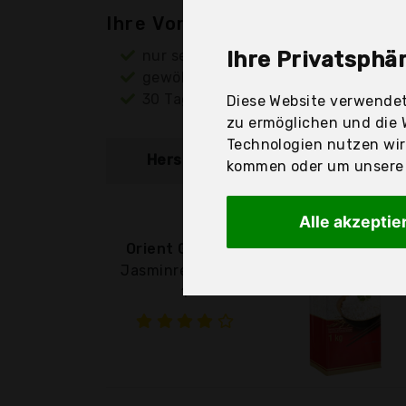
Ihre Vorteile
nur seriöse Anbieter
Ihre Privatsphär
gewöhnlich noch am selben Tag ver
30 Tage Rückgaberecht
Diese Website verwendet
zu ermöglichen und die 
Technologien nutzen wi
Hersteller
Produkt
kommen oder um unsere W
Alle akzeptie
Orient Gourmet
Jasminreis 100 %,
1