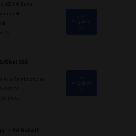
b 23,99 Euro
eschmack
zum
Angebot
ali
>>
REIS
6/5 bei 552
zum
is aus Kambodscha.
Angebot
s-Aroma.
>>
erichten.
iger - 4% Rabatt