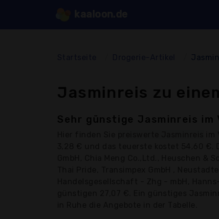
kaaloon.de
Startseite
Drogerie-Artikel
Jasmin
Jasminreis zu eine
Sehr günstige Jasminreis im 
Hier finden Sie
preiswerte Jasminreis
im 
3,28 € und das teuerste kostet 54,60 €.
GmbH, Chia Meng Co.,Ltd., Heuschen & Schr
Thai Pride, Transimpex GmbH , Neustadter
Handelsgesellschaft - Zhg - mbH, Hanns-
günstigen 27,07 €. Ein günstiges Jasminre
in Ruhe die Angebote in der Tabelle.