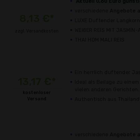
Aktuell 0,60 Euro günst
verschiedene
Angebote a
8,13 €*
LUXE Duftender Langkornr
WEIßER REIS MIT JASMI
zzgl. Versandkosten
THAI HOM MALI REIS
Ein herrlich duftender Ja
13,17 €*
Ideal als Beilage zu eine
vielen anderen Gerichten.
kostenloser
Versand
Authentisch aus Thailand
verschiedene
Angebote a