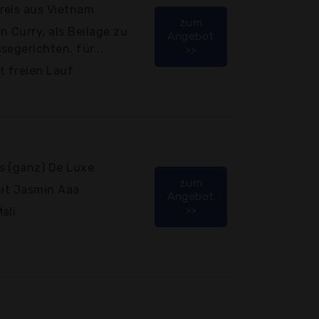
reis aus Vietnam
zum
n Curry, als Beilage zu
Angebot
segerichten, für...
>>
ät freien Lauf
s (ganz) De Luxe
zum
mit Jasmin Aaa
Angebot
>>
ali