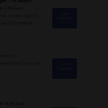
iger - 7% Rabatt
b 3,30 Euro
zum
eis mit Reis (ganz)
Angebot
>>
N-AAA-GESCHMACK
sminreis
m köstlichen Curry und
zum
Angebot
>>
b 14,30 Euro