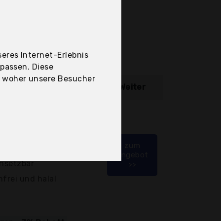
eres Internet-Erlebnis
upassen. Diese
, woher unsere Besucher
ibung
Weiter
asmin Aroma-
zum
Angebot
insetzbar
>>
nfrei und halal