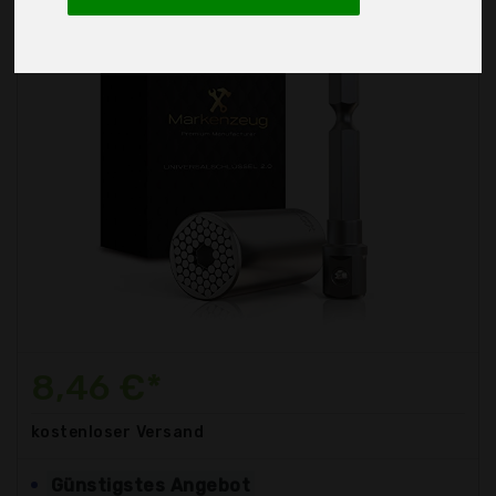
8,46 €*
kostenloser
Versand
Günstigstes Angebot