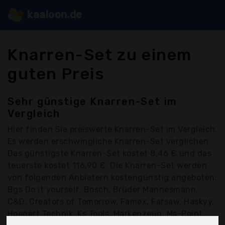
kaaloon.de
Knarren-Set zu einem
guten Preis
Sehr günstige Knarren-Set im
Vergleich
Hier finden Sie
preiswerte Knarren-Set
im Vergleich.
Es werden erschwingliche Knarren-Set verglichen.
Das günstigste Knarren-Set kostet 8,46 € und das
teuerste kostet 116,90 €. Die Knarren-Set werden
von folgenden Anbietern kostengünstig angeboten:
Bgs Do it yourself, Bosch, Brüder Mannesmann,
C&D, Creators of Tomorrow, Famex, Farsaw, Haskyy,
Hoegert Technik, Ks Tools, Markenzeug, Ms-Point,