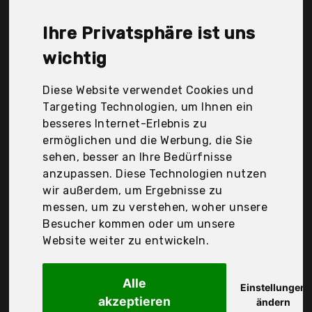
N/T, Newder, Nifogo, Proxxon GmbH, Stier, Wera
Werkzeuge GmbH, Zhejiang Greatstar Industrial
Ihre Privatsphäre ist uns
Co.,Ltd, carolus, kwb, Der Durchschnittspreis für ein
Knarren-Set liegt bei günstigen 44,19 €. Ein
wichtig
günstiges Knarren-Set bedeutet nicht unbedingt,
dass die Qualität oder die Leistung schlechter ist.
Diese Website verwendet Cookies und
Vergleichen Sie in Ruhe die Angebote in der Tabelle.
Targeting Technologien, um Ihnen ein
besseres Internet-Erlebnis zu
Ihre Vorteile
ermöglichen und die Werbung, die Sie
sehen, besser an Ihre Bedürfnisse
nur seriöse Anbieter
anzupassen. Diese Technologien nutzen
gewöhnlich noch am selben Tag versandfertig
wir außerdem, um Ergebnisse zu
30 Tage Rückgaberecht
messen, um zu verstehen, woher unsere
Besucher kommen oder um unsere
Website weiter zu entwickeln.
Markenzeug
Premium
Alle
Einstellungen
akzeptieren
ändern