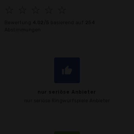
☆
☆
☆
☆
☆
Bewertung
4.02/5
basierend auf
254
Abstimmungen
thumb_up
nur seriöse Anbieter
nur seriöse Ringwurfspiele Anbieter