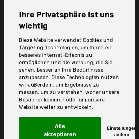
Sunshine smile, The Toy Company (H.K.) Ltd., Vctkln,
Vkkv, Winsport, Yetech, alles-meine.de GmbH, small
Ihre Privatsphäre ist uns
foot, Der Durchschnittspreis für ein Ringwurfspiel
liegt bei günstigen 18,61 €. Ein günstiges
wichtig
Ringwurfspiel bedeutet nicht unbedingt, dass die
Qualität oder die Leistung schlechter ist.
Diese Website verwendet Cookies und
Vergleichen Sie in Ruhe die Angebote in der Tabelle.
Targeting Technologien, um Ihnen ein
besseres Internet-Erlebnis zu
Ihre Vorteile
ermöglichen und die Werbung, die Sie
sehen, besser an Ihre Bedürfnisse
nur seriöse Anbieter
anzupassen. Diese Technologien nutzen
gewöhnlich noch am selben Tag versandfertig
wir außerdem, um Ergebnisse zu
30 Tage Rückgaberecht
messen, um zu verstehen, woher unsere
Besucher kommen oder um unsere
Website weiter zu entwickeln.
Simba
107212828 -
Alle
Einstellungen
akzeptieren
ändern