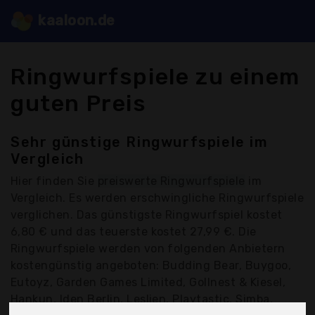
kaaloon.de
Ringwurfspiele zu einem
guten Preis
Sehr günstige Ringwurfspiele im
Vergleich
Hier finden Sie
preiswerte Ringwurfspiele
im
Vergleich. Es werden erschwingliche Ringwurfspiele
verglichen. Das günstigste Ringwurfspiel kostet
6,80 € und das teuerste kostet 27,99 €. Die
Ringwurfspiele werden von folgenden Anbietern
kostengünstig angeboten: Budding Bear, Buygoo,
Eutoyz, Garden Games Limited, Gollnest & Kiesel,
Hankun, Iden Berlin, Leslien, Playtastic, Simba,