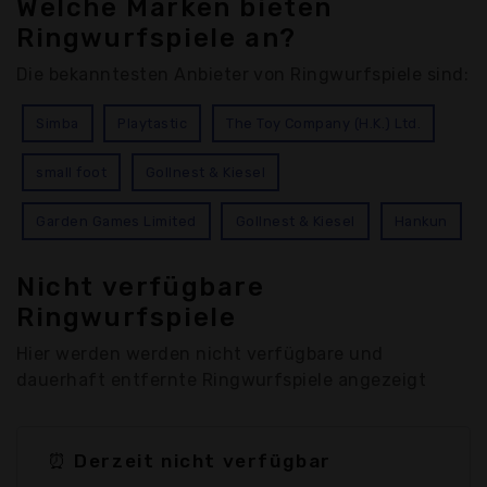
Welche Marken bieten
Ringwurfspiele an?
Die bekanntesten Anbieter von Ringwurfspiele sind:
Simba
Playtastic
The Toy Company (H.K.) Ltd.
small foot
Gollnest & Kiesel
Garden Games Limited
Gollnest & Kiesel
Hankun
Nicht verfügbare
Ringwurfspiele
Hier werden werden nicht verfügbare und
dauerhaft entfernte Ringwurfspiele angezeigt
⏰ Derzeit nicht verfügbar