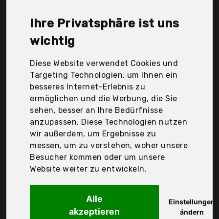
Tools Werkzeuge-Maschine, Makita, Vigor, Yiyai, Der
Durchschnittspreis für ein Schlagschrauber liegt
Ihre Privatsphäre ist uns
bei günstigen 107,13 €. Ein günstiges
Schlagschrauber bedeutet nicht unbedingt, dass
wichtig
die Qualität oder die Leistung schlechter ist.
Vergleichen Sie in Ruhe die Angebote in der Tabelle.
Diese Website verwendet Cookies und
Targeting Technologien, um Ihnen ein
Ihre Vorteile
besseres Internet-Erlebnis zu
ermöglichen und die Werbung, die Sie
nur seriöse Anbieter
sehen, besser an Ihre Bedürfnisse
gewöhnlich noch am selben Tag versandfertig
anzupassen. Diese Technologien nutzen
30 Tage Rückgaberecht
wir außerdem, um Ergebnisse zu
messen, um zu verstehen, woher unsere
Besucher kommen oder um unsere
Vigor
Website weiter zu entwickeln.
ViGor V4800
Alle
Einstellungen
akzeptieren
ändern