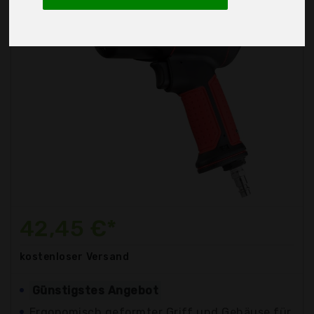
42,45 €*
kostenloser
Versand
Günstigstes Angebot
Ergonomisch geformter Griff und Gehäuse für