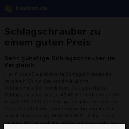
kaaloon.de
Schlagschrauber zu
einem guten Preis
Sehr günstige Schlagschrauber im
Vergleich
Hier finden Sie
preiswerte Schlagschrauber
im
Vergleich. Es werden erschwingliche
Schlagschrauber verglichen. Das günstigste
Schlagschrauber kostet 42,45 € und das teuerste
kostet 286,05 €. Die Schlagschrauber werden von
folgenden Anbietern kostengünstig angeboten:
Einhell Germany Ag, Güde GmbH & Co. Kg, Hazet,
Hychika Better Tools For Better Life, Ks Tools, Ks-