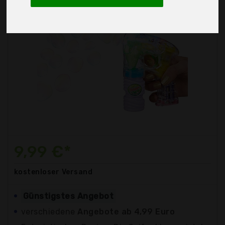
9,99 €*
kostenloser
Versand
Günstigstes Angebot
verschiedene
Angebote ab 4,99 Euro