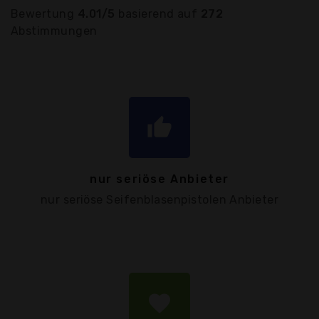
Bewertung
4.01/5
basierend auf
272
Abstimmungen
thumb_up
nur seriöse Anbieter
nur seriöse Seifenblasenpistolen Anbieter
favorite