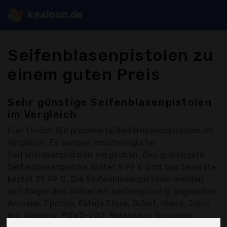
kaaloon.de
Seifenblasenpistolen zu
einem guten Preis
Sehr günstige Seifenblasenpistolen
im Vergleich
Hier finden Sie
preiswerte Seifenblasenpistolen
im
Vergleich. Es werden erschwingliche
Seifenblasenpistolen verglichen. Das günstigste
Seifenblasenpistole kostet 9,99 € und das teuerste
kostet 39,99 €. Die Seifenblasenpistolen werden
von folgenden Anbietern kostengünstig angeboten:
Aoluxlm, Epchoo, Estela Store, Gifort, Idena, Joyin
Inc, Niboline, POWG-202, Relaxdays, Schramm,