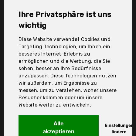
Simba, TangTag, Wellxunk, infactory, relaxdays, Der
Durchschnittspreis für ein Seifenblasenpistole liegt
Ihre Privatsphäre ist uns
bei günstigen 19,40 €. Ein günstiges
Seifenblasenpistole bedeutet nicht unbedingt, dass
wichtig
die Qualität oder die Leistung schlechter ist.
Vergleichen Sie in Ruhe die Angebote in der Tabelle.
Diese Website verwendet Cookies und
Targeting Technologien, um Ihnen ein
Ihre Vorteile
besseres Internet-Erlebnis zu
ermöglichen und die Werbung, die Sie
nur seriöse Anbieter
sehen, besser an Ihre Bedürfnisse
gewöhnlich noch am selben Tag versandfertig
anzupassen. Diese Technologien nutzen
30 Tage Rückgaberecht
wir außerdem, um Ergebnisse zu
messen, um zu verstehen, woher unsere
Besucher kommen oder um unsere
Relaxdays
Website weiter zu entwickeln.
Alle
Einstellungen
akzeptieren
ändern