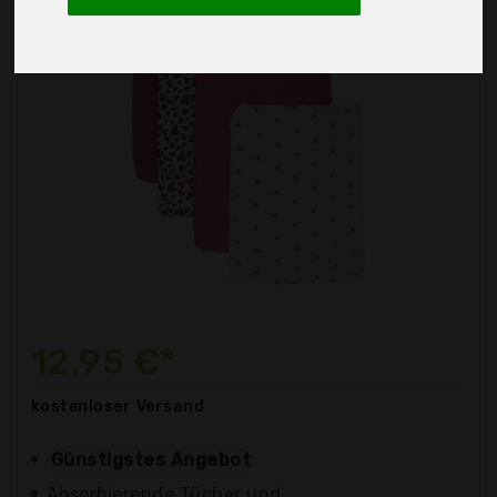
12,95 €*
kostenloser
Versand
Günstigstes Angebot
Absorbierende Tücher und