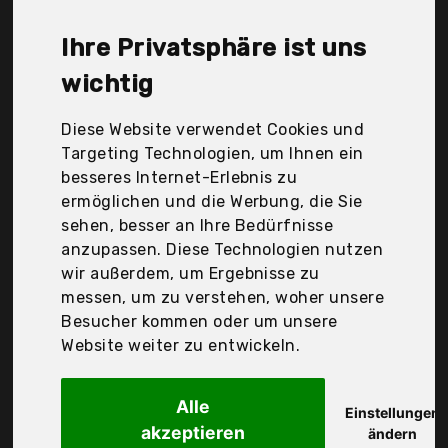
Makian, NatureMark, Tangda, Zollner, Der
Durchschnittspreis für ein Stoffwindel liegt bei
Ihre Privatsphäre ist uns
günstigen 23,91 €. Ein günstiges Stoffwindel
bedeutet nicht unbedingt, dass die Qualität oder
wichtig
die Leistung schlechter ist. Vergleichen Sie in Ruhe
die Angebote in der Tabelle.
Diese Website verwendet Cookies und
Targeting Technologien, um Ihnen ein
Ihre Vorteile
besseres Internet-Erlebnis zu
ermöglichen und die Werbung, die Sie
nur seriöse Anbieter
sehen, besser an Ihre Bedürfnisse
gewöhnlich noch am selben Tag versandfertig
anzupassen. Diese Technologien nutzen
30 Tage Rückgaberecht
wir außerdem, um Ergebnisse zu
messen, um zu verstehen, woher unsere
Besucher kommen oder um unsere
Brands 4 Kids A/S
Website weiter zu entwickeln.
Care Baby
Alle
Einstellungen
akzeptieren
ändern