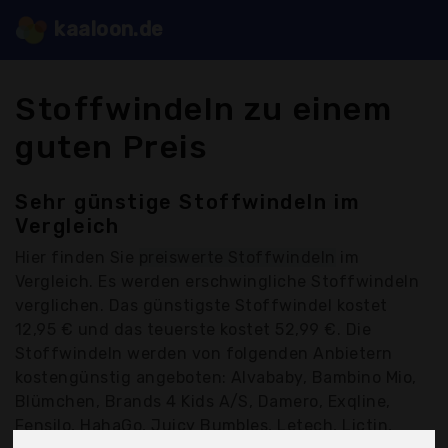
kaaloon.de
Stoffwindeln zu einem
guten Preis
Sehr günstige Stoffwindeln im
Vergleich
Hier finden Sie
preiswerte Stoffwindeln
im
Vergleich. Es werden erschwingliche Stoffwindeln
verglichen. Das günstigste Stoffwindel kostet
12,95 € und das teuerste kostet 52,99 €. Die
Stoffwindeln werden von folgenden Anbietern
kostengünstig angeboten: Alvababy, Bambino Mio,
Blümchen, Brands 4 Kids A/S, Damero, Exqline,
Fensilo, HahaGo, Juicy Bumbles, Letech, Lictin,