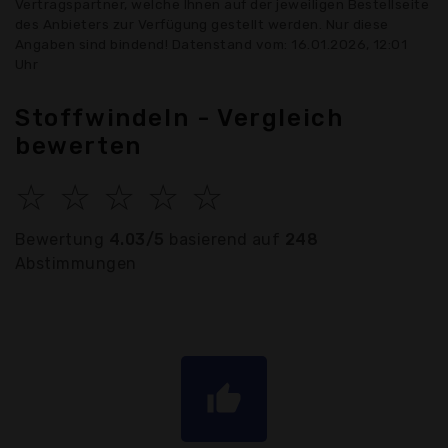
Vertragspartner, welche Ihnen auf der jeweiligen Bestellseite
des Anbieters zur Verfügung gestellt werden. Nur diese
Angaben sind bindend! Datenstand vom: 16.01.2026, 12:01
Uhr
Stoffwindeln - Vergleich
bewerten
☆
☆
☆
☆
☆
Bewertung
4.03/5
basierend auf
248
Abstimmungen
thumb_up