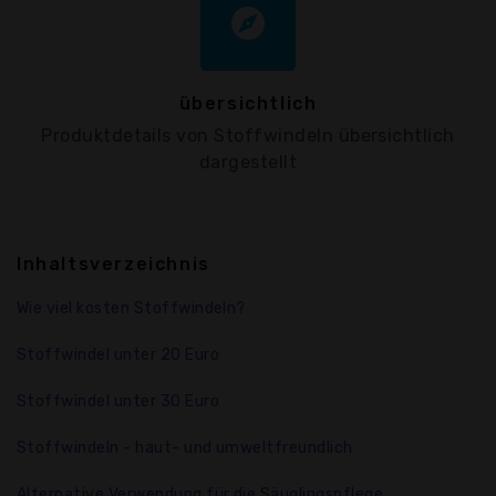
explore
übersichtlich
Produktdetails von Stoffwindeln übersichtlich
dargestellt
Inhaltsverzeichnis
Wie viel kosten Stoffwindeln?
Stoffwindel unter 20 Euro
Stoffwindel unter 30 Euro
Stoffwindeln - haut- und umweltfreundlich
Alternative Verwendung für die Säuglingspflege