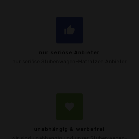
thumb_up
nur seriöse Anbieter
nur seriöse Stubenwagen-Matratzen Anbieter
favorite
unabhängig & werbefrei
wir sind unabhängig und unser Stubenwagen-