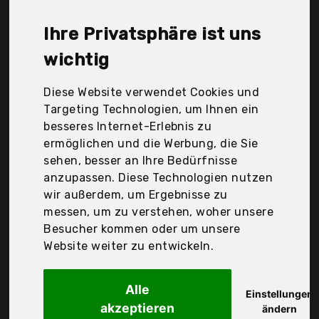
Couxily, FabiMax GmbH, Julius Zöllner GmbH & Co.
Kg, Momcozy, Sämann Kindermöbel, Träumeland,
Ihre Privatsphäre ist uns
Der Durchschnittspreis für ein Stubenwagen-
wichtig
Matratzen liegt bei günstigen 25,00 €. Ein
günstiges Stubenwagen-Matratzen bedeutet nicht
Diese Website verwendet Cookies und
unbedingt, dass die Qualität oder die Leistung
Targeting Technologien, um Ihnen ein
schlechter ist. Vergleichen Sie in Ruhe die
besseres Internet-Erlebnis zu
Angebote in der Tabelle.
ermöglichen und die Werbung, die Sie
sehen, besser an Ihre Bedürfnisse
Ihre Vorteile
anzupassen. Diese Technologien nutzen
nur seriöse Anbieter
wir außerdem, um Ergebnisse zu
gewöhnlich noch am selben Tag versandfertig
messen, um zu verstehen, woher unsere
30 Tage Rückgaberecht
Besucher kommen oder um unsere
Website weiter zu entwickeln.
Julius Zöllner GmbH & Co. Kg
Alle
Einstellungen
Julius Zöllner
akzeptieren
ändern