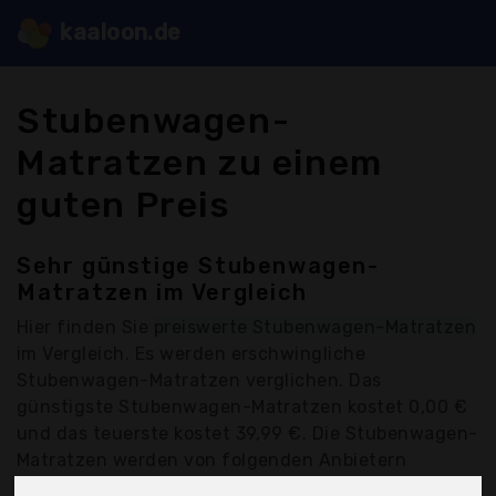
kaaloon.de
Stubenwagen-
Matratzen zu einem
guten Preis
Sehr günstige Stubenwagen-
Matratzen im Vergleich
Hier finden Sie
preiswerte Stubenwagen-Matratzen
im Vergleich. Es werden erschwingliche
Stubenwagen-Matratzen verglichen. Das
günstigste Stubenwagen-Matratzen kostet 0,00 €
und das teuerste kostet 39,99 €. Die Stubenwagen-
Matratzen werden von folgenden Anbietern
kostengünstig angeboten: Alvi, Amigos, Babysom,