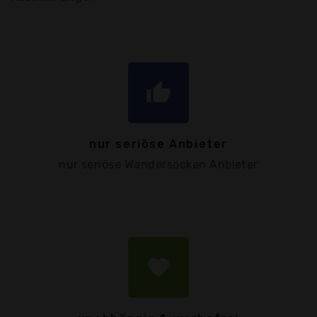
thumb_up
nur seriöse Anbieter
nur seriöse Wandersocken Anbieter
favorite