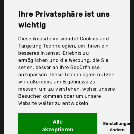
günstigen 16,59 €. Ein günstiges Wandersocken
bedeutet nicht unbedingt, dass die Qualität oder
Ihre Privatsphäre ist uns
die Leistung schlechter ist. Vergleichen Sie in Ruhe
die Angebote in der Tabelle.
wichtig
Ihre Vorteile
Diese Website verwendet Cookies und
Targeting Technologien, um Ihnen ein
nur seriöse Anbieter
besseres Internet-Erlebnis zu
gewöhnlich noch am selben Tag versandfertig
ermöglichen und die Werbung, die Sie
30 Tage Rückgaberecht
sehen, besser an Ihre Bedürfnisse
anzupassen. Diese Technologien nutzen
wir außerdem, um Ergebnisse zu
Danish Endurance
messen, um zu verstehen, woher unsere
Merino
Besucher kommen oder um unsere
Website weiter zu entwickeln.
Alle
Einstellungen
akzeptieren
ändern