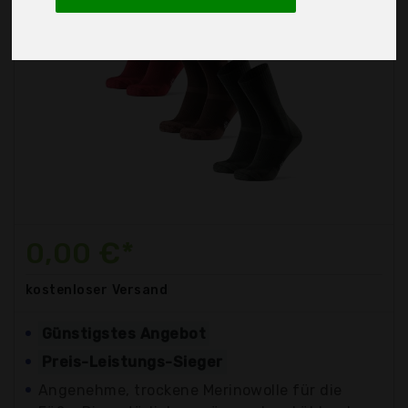
0,00 €*
kostenloser
Versand
Günstigstes Angebot
Preis-Leistungs-Sieger
Angenehme, trockene Merinowolle für die