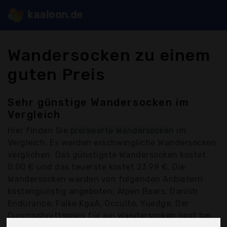
kaaloon.de
Wandersocken zu einem
guten Preis
Sehr günstige Wandersocken im
Vergleich
Hier finden Sie
preiswerte Wandersocken
im
Vergleich. Es werden erschwingliche Wandersocken
verglichen. Das günstigste Wandersocken kostet
0,00 € und das teuerste kostet 23,99 €. Die
Wandersocken werden von folgenden Anbietern
kostengünstig angeboten: Alpen Bears, Danish
Endurance, Falke KgaA, Occulto, Yuedge, Der
Durchschnittspreis für ein Wandersocken liegt bei