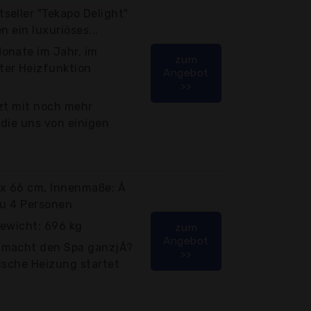
seller "Tekapo Delight"
n ein luxuriöses...
onate im Jahr, im
zum
ter Heizfunktion
Angebot
>>
tzt mit noch mehr
die uns von einigen
 x 66 cm, Innenmaße: Ã
zu 4 Personen
gewicht: 696 kg
zum
Angebot
 macht den Spa ganzjÃ?
>>
ische Heizung startet