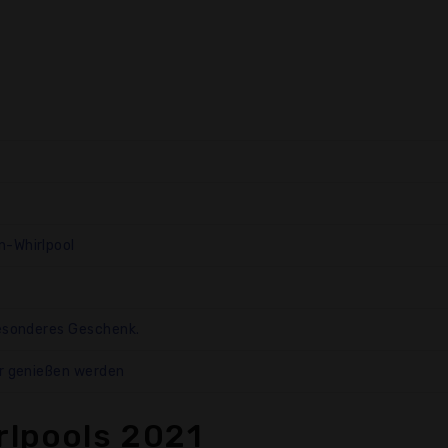
n-Whirlpool
besonderes Geschenk.
er genießen werden
rlpools 2021