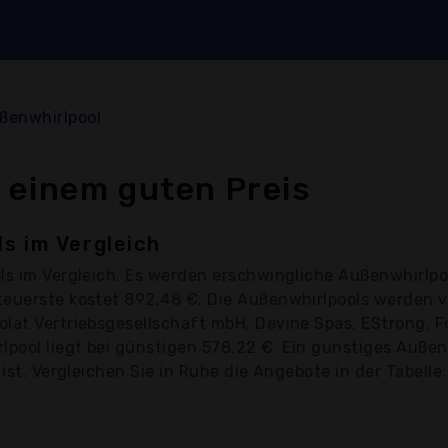
ßenwhirlpool
 einem guten Preis
s im Vergleich
ls
im Vergleich. Es werden erschwingliche Außenwhirlpo
teuerste kostet 892,48 €. Die Außenwhirlpools werden 
lat Vertriebsgesellschaft mbH, Devine Spas, EStrong, F
lpool liegt bei günstigen 578,22 €. Ein günstiges Auße
ist. Vergleichen Sie in Ruhe die Angebote in der Tabelle.