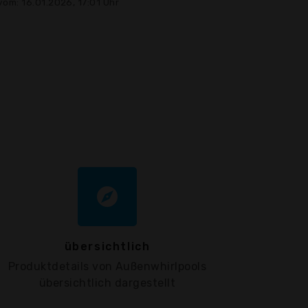
vom: 16.01.2026, 17:01 Uhr
explore
übersichtlich
Produktdetails von Außenwhirlpools
übersichtlich dargestellt