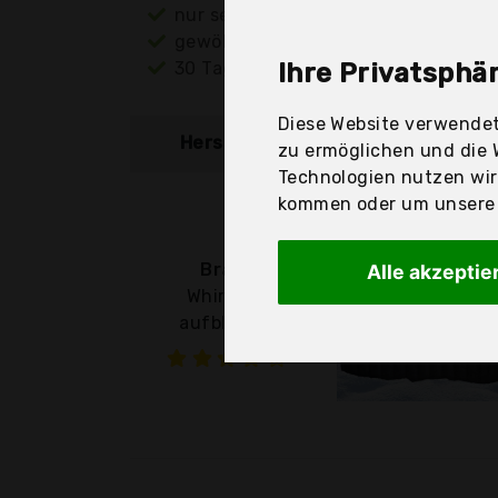
nur seriöse Anbieter
gewöhnlich noch am selben Tag ver
30 Tage Rückgaberecht
Ihre Privatsphär
Diese Website verwendet
Hersteller
Produkt
zu ermöglichen und die 
Technologien nutzen wi
kommen oder um unsere W
Brast
Alle akzeptie
Whirlpool
aufblasbar