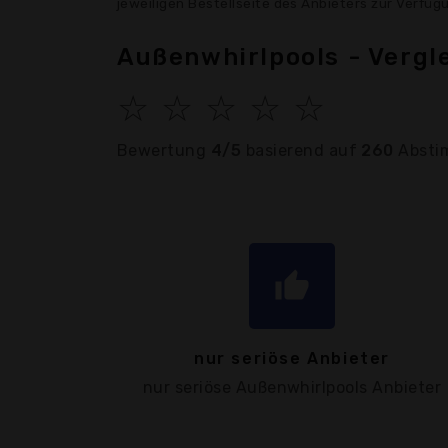
jeweiligen Bestellseite des Anbieters zur Verfü
Außenwhirlpools - Vergl
☆
☆
☆
☆
☆
Bewertung
4/5
basierend auf
260
Absti
thumb_up
nur seriöse Anbieter
nur seriöse Außenwhirlpools Anbieter