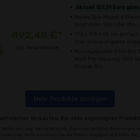
Aktuell 157,51 Euro güns
Neues Spa-Modell 6 Erwa
Empfohlen 930 Liter Max. 1
892,48 €*
173 x 173 x 65 cm einfach
One-Steuerungsbox Integr
zzgl. Versandkosten
Massagepumpe 3 Stufen 3
Watt Ptc-Heizung 1500 Wat
Stunde Bis...
Mehr Produkte anzeigen
lifizierten Verkäufen. Bei allen angezeigten Produkt
ve MwSt. und zzgl. Versandkosten. Zwischenzeitliche Änderungen d
formationen. Bitte beachten Sie die Preise, Angaben und AGBs der 