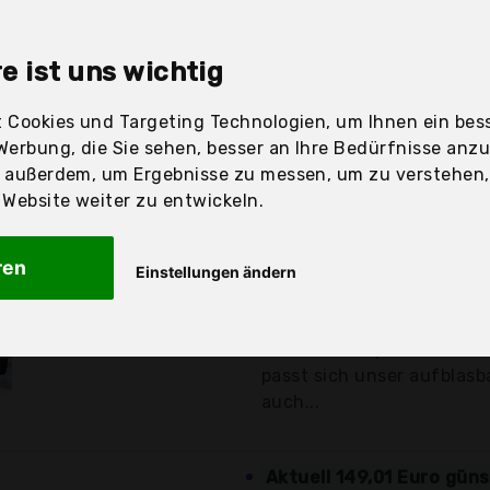
sandfertig
e ist uns wichtig
 Cookies und Targeting Technologien, um Ihnen ein bess
Preis
Beschre
Werbung, die Sie sehen, besser an Ihre Bedürfnisse anz
r außerdem, um Ergebnisse zu messen, um zu verstehen
Günstigstes Angebot
ebsite weiter zu entwickeln.
Unser Bestseller, der TÃ
fÃ¼r 4 Personen bietet Ihn
ren
Einstellungen ändern
379,99 €*
Unser Whirlpool Tekapo 20
einem in dieser Preisklasse
zzgl. Versandkosten
Dank seiner quadratisch
passt sich unser aufblasb
auch...
Aktuell 149,01 Euro gün