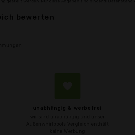
gung gestellt werden. Nur diese Angaben sind bindend! Datenstand 
eich bewerten
mmungen
favorite
unabhängig & werbefrei
wir sind unabhängig und unser
Außenwhirlpools Vergleich enthält
keine Werbung