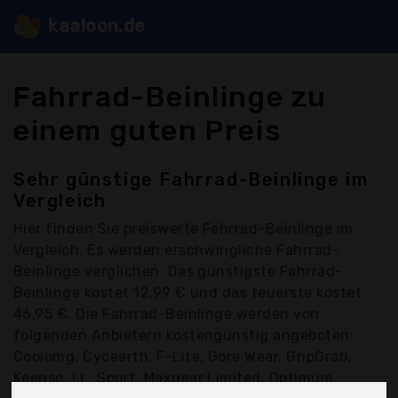
kaaloon.de
Fahrrad-Beinlinge zu
einem guten Preis
Sehr günstige Fahrrad-Beinlinge im
Vergleich
Hier finden Sie
preiswerte Fahrrad-Beinlinge
im
Vergleich. Es werden erschwingliche Fahrrad-
Beinlinge verglichen. Das günstigste Fahrrad-
Beinlinge kostet 12,99 € und das teuerste kostet
46,95 €. Die Fahrrad-Beinlinge werden von
folgenden Anbietern kostengünstig angeboten:
Coolomg, Cycearth, F-Lite, Gore Wear, GripGrab,
Keenso, Lt_Sport, Maxgear Limited, Optimum,