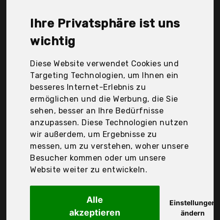
Stanteks, Sundried, Vaude, Der Durchschnittspreis
für ein Fahrrad-Beinlinge liegt bei günstigen 25,93
Ihre Privatsphäre ist uns
€. Ein günstiges Fahrrad-Beinlinge bedeutet nicht
unbedingt, dass die Qualität oder die Leistung
wichtig
schlechter ist. Vergleichen Sie in Ruhe die
Angebote in der Tabelle.
Diese Website verwendet Cookies und
Targeting Technologien, um Ihnen ein
Ihre Vorteile
besseres Internet-Erlebnis zu
ermöglichen und die Werbung, die Sie
nur seriöse Anbieter
sehen, besser an Ihre Bedürfnisse
gewöhnlich noch am selben Tag versandfertig
anzupassen. Diese Technologien nutzen
30 Tage Rückgaberecht
wir außerdem, um Ergebnisse zu
messen, um zu verstehen, woher unsere
Besucher kommen oder um unsere
Coolomg
Website weiter zu entwickeln.
Beinlinge Knielinge
Alle
Einstellungen
akzeptieren
ändern