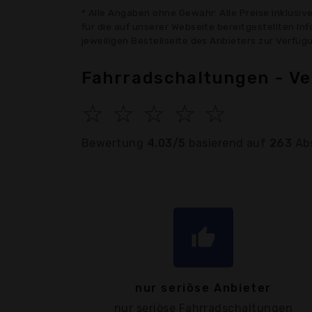
* Alle Angaben ohne Gewähr: Alle Preise inklusi
für die auf unserer Webseite bereitgestellten In
jeweiligen Bestellseite des Anbieters zur Verfü
Fahrradschaltungen - Ve
☆
☆
☆
☆
☆
Bewertung
4.03/5
basierend auf
263
Ab
thumb_up
nur seriöse Anbieter
nur seriöse Fahrradschaltungen