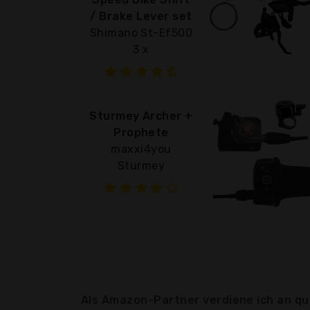
/ Brake Lever set
Shimano St-Ef500
3 x
Sturmey Archer +
Prophete
maxxi4you
Sturmey
Als Amazon-Partner verdiene ich an qua