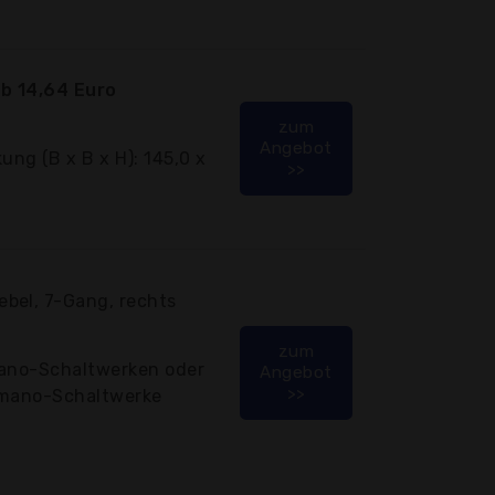
b 14,64 Euro
zum
Angebot
ng (B x B x H): 145,0 x
>>
bel, 7-Gang, rechts
zum
mano-Schaltwerken oder
Angebot
>>
imano-Schaltwerke