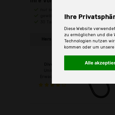
Ihre Vorteile
nur seriöse Anbieter
gewöhnlich noch am selben Tag ver
Ihre Privatsphär
30 Tage Rückgaberecht
Diese Website verwendet
zu ermöglichen und die 
Hersteller
Produkt
Technologien nutzen wi
kommen oder um unsere W
Alle akzeptie
Diverse
Unisex -
Erwachsene