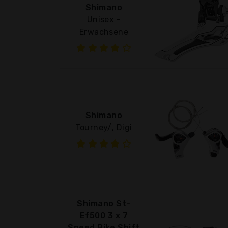
Shimano
Unisex -
Erwachsene
Shimano
Tourney/, Digi
Shimano St-
Ef500 3 x 7
Speed Bike Shift