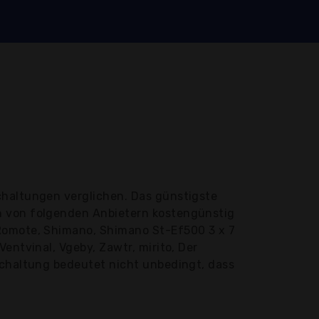
chaltungen verglichen. Das günstigste
n von folgenden Anbietern kostengünstig
 Romote, Shimano, Shimano St-Ef500 3 x 7
entvinal, Vgeby, Zawtr, mirito, Der
schaltung bedeutet nicht unbedingt, dass