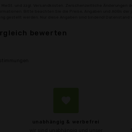
ve MwSt. und zzgl. Versandkosten. Zwischenzeitliche Änderungen d
formationen. Bitte beachten Sie die Preise, Angaben und AGBs der 
gung gestellt werden. Nur diese Angaben sind bindend! Datenstand 
rgleich bewerten
stimmungen
favorite
unabhängig & werbefrei
wir sind unabhängig und unser