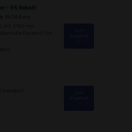
ger - 5% Rabatt
b 19,74 Euro
l, mit 2100 mm
zum
ßenhülle Passend für
Angebot
>>
ckbox
 komplett
zum
Angebot
>>