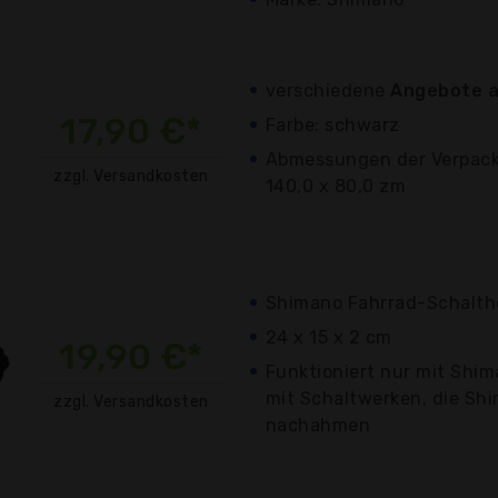
verschiedene
Angebote a
17,90 €*
Farbe: schwarz
Abmessungen der Verpacku
zzgl. Versandkosten
140,0 x 80,0 zm
Shimano Fahrrad-Schalthe
24 x 15 x 2 cm
19,90 €*
Funktioniert nur mit Shi
mit Schaltwerken, die Sh
zzgl. Versandkosten
nachahmen