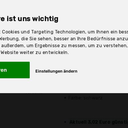
sandfertig
e ist uns wichtig
 Cookies und Targeting Technologien, um Ihnen ein bess
Werbung, die Sie sehen, besser an Ihre Bedürfnisse anz
Preis
Beschre
r außerdem, um Ergebnisse zu messen, um zu verstehen
ebsite weiter zu entwickeln.
Günstigstes Angebot
ren
Einstellungen ändern
verschiedene
Angebote a
5,95 €*
kurze Erklärung
kostenloser
ist aus Stahl gefertigt
Versand
Farbe: schwarz
Aktuell 3,02 Euro günst