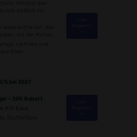
schutz: Schützt den
turzes wirklich vor
zum
Angebot
ie Welle entfernen, den
>>
uben, mit der Mutter...
rtige, rostfreie und
 aus Eisen
5/5 bei 3527
iger - 20% Rabatt
zum
Angebot
b 9,17 Euro
>>
ts: 30x10x10cm