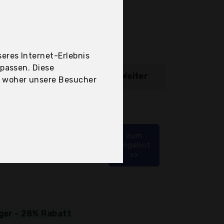
eres Internet-Erlebnis
upassen. Diese
ibung
Weiter
, woher unsere Besucher
b 4,49 Euro
zum
Angebot
>>
iger - 28% Rabatt