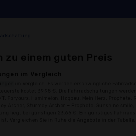
radschaltung
 zu einem guten Preis
ungen im Vergleich
tungen
im Vergleich. Es werden erschwingliche Fahrrads
teuerste kostet 39,98 €. Die Fahrradschaltungen werde
/T, Foryours, Hamimelon, Hzqbeu, Mein Herz, Prophete,
ey Archer, Sturmey Archer + Prophete, Sunshine smile, V
ung liegt bei günstigen 23,66 €. Ein günstiges Fahrrad
ist. Vergleichen Sie in Ruhe die Angebote in der Tabelle.