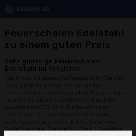
kaaloon.de
Feuerschalen Edelstahl
zu einem guten Preis
Sehr günstige Feuerschalen
Edelstahl im Vergleich
Hier finden Sie
preiswerte Feuerschalen Edelstahl
im Vergleich. Es werden erschwingliche
Feuerschalen Edelstahl verglichen. Das günstigste
Feuerschale Edelstahl kostet 59,90 € und das
teuerste kostet 331,90 €. Die Feuerschalen
Edelstahl werden von folgenden Anbietern
kostengünstig angeboten: Activa, CampFeuer,
Czaja Stanzteile, Fire World 24 GmbH, Gardebruk,