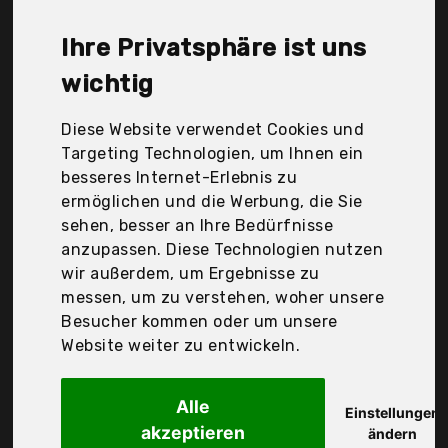
Grilltante, Ktc Tec, Mfh, Sven Wilke/Fa. Feuerwerk-
Planet, Wws Metallformen, Zack, blumfeldt, könige
Ihre Privatsphäre ist uns
Hausdeko GmbH, Der Durchschnittspreis für ein
Feuerschale Edelstahl liegt bei günstigen 165,85 €.
wichtig
Ein günstiges Feuerschale Edelstahl bedeutet nicht
unbedingt, dass die Qualität oder die Leistung
Diese Website verwendet Cookies und
schlechter ist. Vergleichen Sie in Ruhe die
Targeting Technologien, um Ihnen ein
Angebote in der Tabelle.
besseres Internet-Erlebnis zu
ermöglichen und die Werbung, die Sie
Ihre Vorteile
sehen, besser an Ihre Bedürfnisse
anzupassen. Diese Technologien nutzen
nur seriöse Anbieter
wir außerdem, um Ergebnisse zu
gewöhnlich noch am selben Tag versandfertig
messen, um zu verstehen, woher unsere
30 Tage Rückgaberecht
Besucher kommen oder um unsere
Website weiter zu entwickeln.
Grilltante
Alle
80cm Grill mit
Einstellungen
akzeptieren
ändern