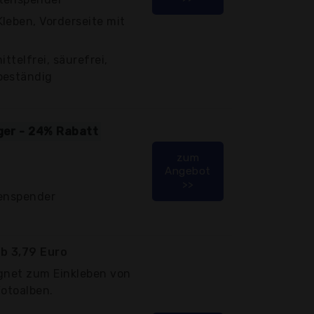
leben, Vorderseite mit
ttelfrei, säurefrei,
beständig
iger - 24% Rabatt
zum
Angebot
>>
tenspender
b 3,79 Euro
ignet zum Einkleben von
Fotoalben.