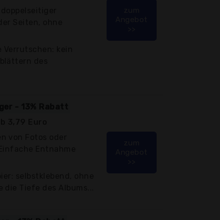
 doppelseitiger
zum
Angebot
der Seiten, ohne
>>
e Verrutschen: kein
blättern des
iger - 13% Rabatt
b 3,79 Euro
n von Fotos oder
zum
 Einfache Entnahme
Angebot
>>
ier: selbstklebend, ohne
 die Tiefe des Albums...