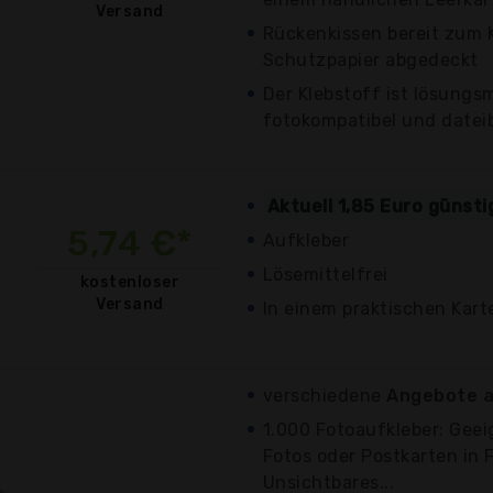
Versand
Rückenkissen bereit zum K
Schutzpapier abgedeckt
Der Klebstoff ist lösungsmi
fotokompatibel und datei
Aktuell 1,85 Euro günst
5,74 €*
Aufkleber
Lösemittelfrei
kostenloser
Versand
In einem praktischen Kar
verschiedene
Angebote a
1.000 Fotoaufkleber: Gee
Fotos oder Postkarten in 
Unsichtbares...