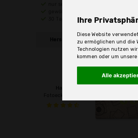
nur seriöse Anbieter
gewöhnlich noch am selben Tag ver
30 Tage Rückgaberecht
Ihre Privatsphär
Diese Website verwendet
Hersteller
Produkt
zu ermöglichen und die 
Technologien nutzen wi
kommen oder um unsere W
Alle akzeptie
Hama
Fotoecken (500