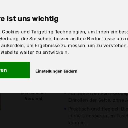
sandfertig
e ist uns wichtig
 Cookies und Targeting Technologien, um Ihnen ein bess
Preis
Beschre
Werbung, die Sie sehen, besser an Ihre Bedürfnisse anz
r außerdem, um Ergebnisse zu messen, um zu verstehen
Günstigstes Angebot
ebsite weiter zu entwickeln.
Aktuell 2,70 Euro günst
verschiedene
Angebote a
ren
Einstellungen ändern
500 Ecken zum Einfügen v
4,29 €*
einfaches Entfernen einze
kostenloser
Für alle Arten von Fotopap
Versand
Einrollen der Seite, ohne 
Praktisch und flexibel: D
in die transparenten Tas
können...