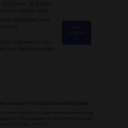
432 Ecken, 18 Blätter,
d und roségold, weiß,...
cheres Anbringen Ihrer
t diesen
zum
Angebot
>>
enden, nehmen Sie das
irekt auf die Albumseiten
en handelt es sich um bezahlte Links.
er Preise möglich. Wir übernehmen keine Haftung
jeweiligen Vertragspartner, welche Ihnen auf der
vom: 17.01.2026, 05:01 Uhr