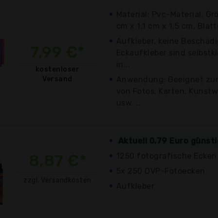
Material: Pvc-Material. Gr
cm x 1,1 cm x 1,5 cm, Blatt
Aufkleber, keine Beschädi
7,99 €*
Eckaufkleber sind selbstk
in...
kostenloser
Versand
Anwendung: Geeignet zum
von Fotos, Karten, Kunstw
usw....
Aktuell 0,79 Euro günst
8,87 €*
1250 fotografische Ecken
5x 250 OVP-Fotoecken
zzgl. Versandkosten
Aufkleber