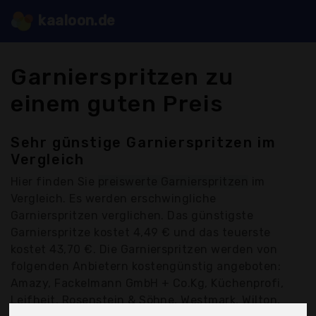
kaaloon.de
Garnierspritzen zu
einem guten Preis
Sehr günstige Garnierspritzen im
Vergleich
Hier finden Sie
preiswerte Garnierspritzen
im
Vergleich. Es werden erschwingliche
Garnierspritzen verglichen. Das günstigste
Garnierspritze kostet 4,49 € und das teuerste
kostet 43,70 €. Die Garnierspritzen werden von
folgenden Anbietern kostengünstig angeboten:
Amazy, Fackelmann GmbH + Co.Kg, Küchenprofi,
Leifheit, Rosenstein & Söhne, Westmark, Wilton,