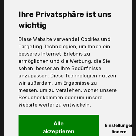
Wmf, Zenker, Zenker Backformen GmbH & Co. Kg,
Der Durchschnittspreis für ein Garnierspritze liegt
Ihre Privatsphäre ist uns
bei günstigen 17,32 €. Ein günstiges Garnierspritze
bedeutet nicht unbedingt, dass die Qualität oder
wichtig
die Leistung schlechter ist. Vergleichen Sie in Ruhe
die Angebote in der Tabelle.
Diese Website verwendet Cookies und
Targeting Technologien, um Ihnen ein
Ihre Vorteile
besseres Internet-Erlebnis zu
ermöglichen und die Werbung, die Sie
nur seriöse Anbieter
sehen, besser an Ihre Bedürfnisse
gewöhnlich noch am selben Tag versandfertig
anzupassen. Diese Technologien nutzen
30 Tage Rückgaberecht
wir außerdem, um Ergebnisse zu
messen, um zu verstehen, woher unsere
Besucher kommen oder um unsere
Fackelmann GmbH + Co.Kg
Website weiter zu entwickeln.
Zenker 42803
Alle
Einstellungen
akzeptieren
ändern