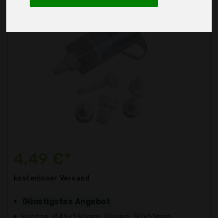
4,49 €*
kostenloser
Versand
Günstigstes Angebot
Spritze: Ø45x130mm, Düsen: 30x55mm