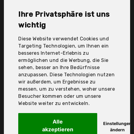
de_lawn_and_garden, Tepak, Zoomyo, bigzzia,
indoba GmbH, Der Durchschnittspreis für ein
Ihre Privatsphäre ist uns
Grillwagen liegt bei günstigen 122,12 €. Ein
günstiges Grillwagen bedeutet nicht unbedingt,
wichtig
dass die Qualität oder die Leistung schlechter ist.
Vergleichen Sie in Ruhe die Angebote in der Tabelle.
Diese Website verwendet Cookies und
Targeting Technologien, um Ihnen ein
Ihre Vorteile
besseres Internet-Erlebnis zu
ermöglichen und die Werbung, die Sie
nur seriöse Anbieter
sehen, besser an Ihre Bedürfnisse
gewöhnlich noch am selben Tag versandfertig
anzupassen. Diese Technologien nutzen
30 Tage Rückgaberecht
wir außerdem, um Ergebnisse zu
messen, um zu verstehen, woher unsere
Besucher kommen oder um unsere
Kynast Exklusiv
Website weiter zu entwickeln.
Unbekannt Grillwagen
Alle
Einstellungen
akzeptieren
ändern