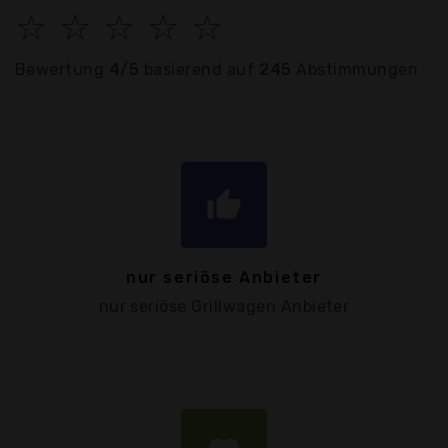
☆
☆
☆
☆
☆
Bewertung
4/5
basierend auf
245
Abstimmungen
thumb_up
nur seriöse Anbieter
nur seriöse Grillwagen Anbieter