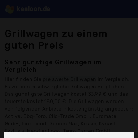
kaaloon.de
Grillwagen zu einem
guten Preis
Sehr günstige Grillwagen im
Vergleich
Hier finden Sie
preiswerte Grillwagen
im Vergleich.
Es werden erschwingliche Grillwagen verglichen.
Das günstigste Grillwagen kostet 33,99 € und das
teuerste kostet 180,00 €. Die Grillwagen werden
von folgenden Anbietern kostengünstig angeboten:
Activa, Bbq-Toro, Clic-Trade GmbH, Euromate
GmbH, Firefriend, Garden Max, Kesser, Kynast
Exklusiv, Mendler Logo, Tepro Garten GmbH,