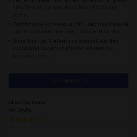
Perfekte Größe - mit einem Außenumfang von
40 x 30 x 24 cm und einer Innenfläche von
37,5 x...
Zertifizierte Spitzenqualität - leichtes Material
mit einer Wandstärke von 1 cm das Holz, das...
Hohe Qualität: Kiefernholz stammt aus den
nachhaltig bewirtschafteten Wäldern der
Karpaten, die...
zum Angebot >>
Creative Deco
Xxl Große