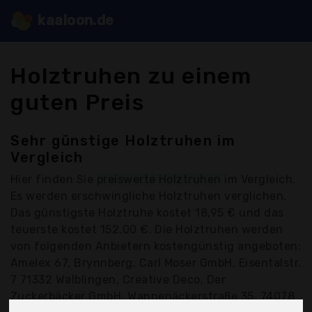
kaaloon.de
Holztruhen zu einem
guten Preis
Sehr günstige Holztruhen im
Vergleich
Hier finden Sie
preiswerte Holztruhen
im Vergleich.
Es werden erschwingliche Holztruhen verglichen.
Das günstigste Holztruhe kostet 18,95 € und das
teuerste kostet 152,00 €. Die Holztruhen werden
von folgenden Anbietern kostengünstig angeboten:
Amelex 67, Brynnberg, Carl Moser GmbH, Eisentalstr.
7 71332 Walblingen, Creative Deco, Der
Zuckerbäcker GmbH, Wannenäckerstraße 35, 74078