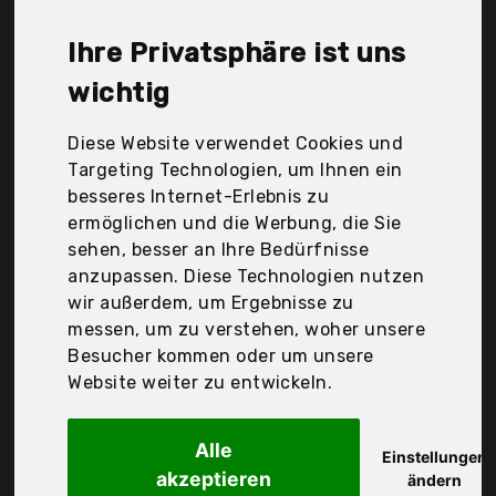
Heilbronn, Hmf, Hoobro, Idimex, Infinimo, Kmh mbH,
Kobolo, Obstkisten-Online, Obstkisten-online, Sarah
Ihre Privatsphäre ist uns
B, Schwarzwald-Holzstube, Sunrise Elements Ltd,
Total Wood 2012, Vasagle, Vintage Möbel 24 GmbH,
wichtig
weeco, Der Durchschnittspreis für ein Holztruhe
liegt bei günstigen 62,33 €. Ein günstiges
Diese Website verwendet Cookies und
Holztruhe bedeutet nicht unbedingt, dass die
Targeting Technologien, um Ihnen ein
Qualität oder die Leistung schlechter ist.
besseres Internet-Erlebnis zu
Vergleichen Sie in Ruhe die Angebote in der Tabelle.
ermöglichen und die Werbung, die Sie
sehen, besser an Ihre Bedürfnisse
Ihre Vorteile
anzupassen. Diese Technologien nutzen
wir außerdem, um Ergebnisse zu
nur seriöse Anbieter
messen, um zu verstehen, woher unsere
gewöhnlich noch am selben Tag versandfertig
Besucher kommen oder um unsere
30 Tage Rückgaberecht
Website weiter zu entwickeln.
Alle
Creative Deco
Einstellungen
akzeptieren
Holzkiste mit
ändern