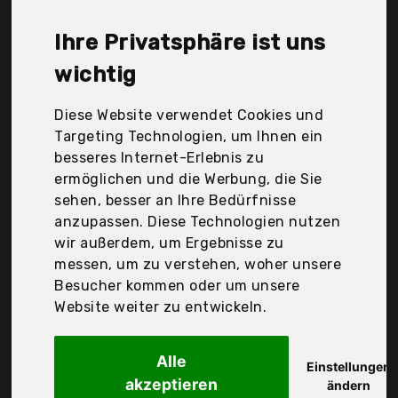
& Decker Deutschland GmbH, Stihl, SurePromise
Limited, Valex spa, Der Durchschnittspreis für ein
Ihre Privatsphäre ist uns
Motorsense liegt bei günstigen 153,18 €. Ein
günstiges Motorsense bedeutet nicht unbedingt,
wichtig
dass die Qualität oder die Leistung schlechter ist.
Vergleichen Sie in Ruhe die Angebote in der Tabelle.
Diese Website verwendet Cookies und
Targeting Technologien, um Ihnen ein
Ihre Vorteile
besseres Internet-Erlebnis zu
ermöglichen und die Werbung, die Sie
nur seriöse Anbieter
sehen, besser an Ihre Bedürfnisse
gewöhnlich noch am selben Tag versandfertig
anzupassen. Diese Technologien nutzen
30 Tage Rückgaberecht
wir außerdem, um Ergebnisse zu
messen, um zu verstehen, woher unsere
Besucher kommen oder um unsere
Stanley Black & Decker Deutschland GmbH
Website weiter zu entwickeln.
Black+Decker
Alle
Einstellungen
akzeptieren
ändern