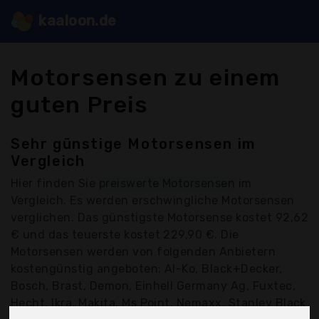
kaaloon.de
Motorsensen zu einem
guten Preis
Sehr günstige Motorsensen im
Vergleich
Hier finden Sie
preiswerte Motorsensen
im
Vergleich. Es werden erschwingliche Motorsensen
verglichen. Das günstigste Motorsense kostet 92,62
€ und das teuerste kostet 229,90 €. Die
Motorsensen werden von folgenden Anbietern
kostengünstig angeboten: Al-Ko, Black+Decker,
Bosch, Brast, Demon, Einhell Germany Ag, Fuxtec,
Hecht, Ikra, Makita, Ms Point, Nemaxx, Stanley Black