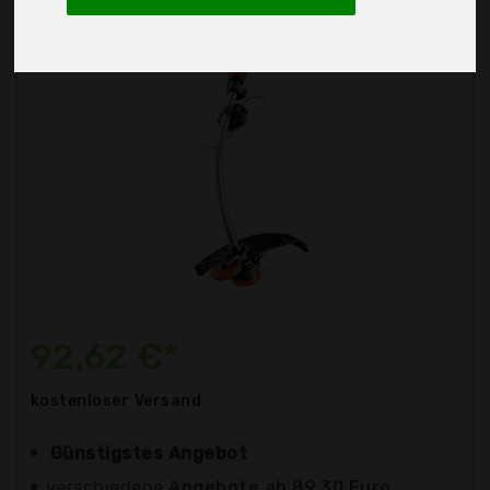
92,62 €*
kostenloser
Versand
Günstigstes Angebot
verschiedene
Angebote ab 89,30 Euro