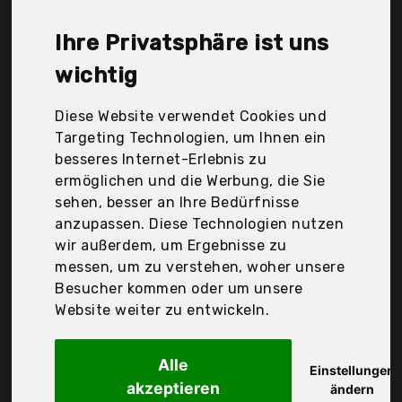
Trixie, Viesap, Xinfoc, flexi-Bogdahn International
GmbH & Co. Kg, Der Durchschnittspreis für ein Roll-
Ihre Privatsphäre ist uns
Leine liegt bei günstigen 18,51 €. Ein günstiges
Roll-Leine bedeutet nicht unbedingt, dass die
wichtig
Qualität oder die Leistung schlechter ist.
Vergleichen Sie in Ruhe die Angebote in der Tabelle.
Diese Website verwendet Cookies und
Targeting Technologien, um Ihnen ein
Ihre Vorteile
besseres Internet-Erlebnis zu
ermöglichen und die Werbung, die Sie
nur seriöse Anbieter
sehen, besser an Ihre Bedürfnisse
gewöhnlich noch am selben Tag versandfertig
anzupassen. Diese Technologien nutzen
30 Tage Rückgaberecht
wir außerdem, um Ergebnisse zu
messen, um zu verstehen, woher unsere
Besucher kommen oder um unsere
Pssopp
Website weiter zu entwickeln.
Hundeleine
Alle
Einstellungen
akzeptieren
ändern