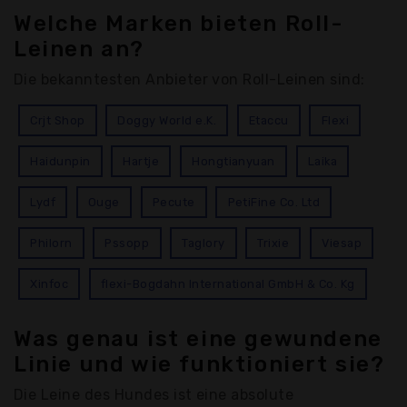
Welche Marken bieten Roll-
Leinen an?
Die bekanntesten Anbieter von Roll-Leinen sind:
Crjt Shop
Doggy World e.K.
Etaccu
Flexi
Haidunpin
Hartje
Hongtianyuan
Laika
Lydf
Ouge
Pecute
PetiFine Co. Ltd
Philorn
Pssopp
Taglory
Trixie
Viesap
Xinfoc
flexi-Bogdahn International GmbH & Co. Kg
Was genau ist eine gewundene
Linie und wie funktioniert sie?
Die Leine des Hundes ist eine absolute