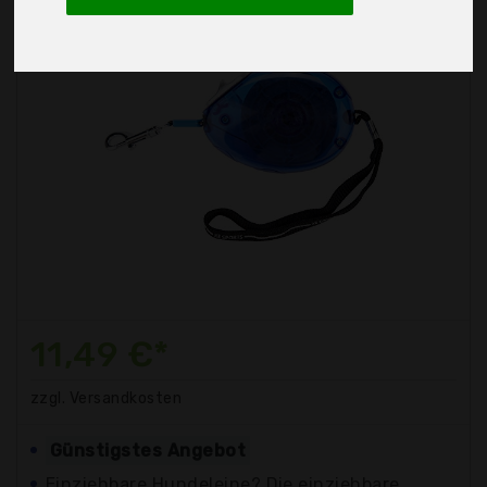
11,49 €*
zzgl. Versandkosten
Günstigstes Angebot
Einziehbare Hundeleine? Die einziehbare