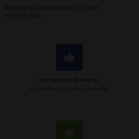
Bewertung
4.03/5
basierend auf
245
Abstimmungen
thumb_up
nur seriöse Anbieter
nur seriöse Roll-Leinen Anbieter
favorite