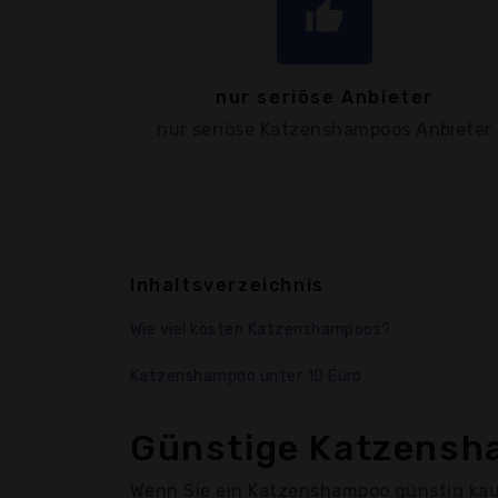
thumb_up
nur seriöse Anbieter
nur seriöse Katzenshampoos Anbieter
Inhaltsverzeichnis
Wie viel kosten Katzenshampoos?
Katzenshampoo unter 10 Euro
Günstige Katzensh
Wenn Sie ein Katzenshampoo günstig kauf