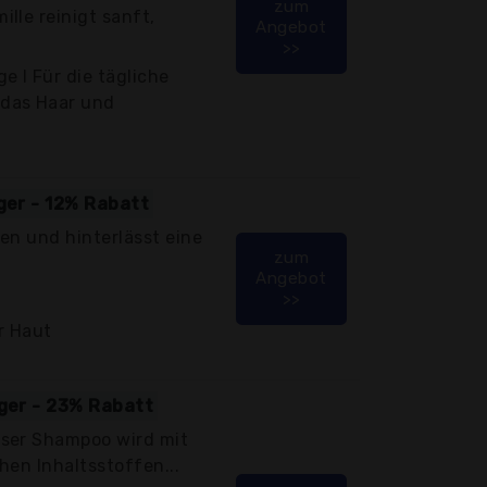
zum
lle reinigt sanft,
Angebot
>>
e I Für die tägliche
das Haar und
iger - 12% Rabatt
en und hinterlässt eine
zum
Angebot
>>
r Haut
iger - 23% Rabatt
ser Shampoo wird mit
chen Inhaltsstoffen...