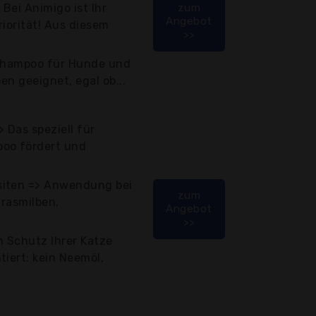
Bei Animigo ist Ihr
zum
Angebot
riorität! Aus diesem
>>
 Shampoo für Hunde und
en geeignet, egal ob...
 Das speziell für
poo fördert und
siten => Anwendung bei
zum
Grasmilben,
Angebot
>>
m Schutz Ihrer Katze
tiert: kein Neemöl,