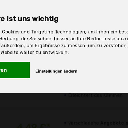
sandfertig
e ist uns wichtig
 Cookies und Targeting Technologien, um Ihnen ein bess
Preis
Beschre
Werbung, die Sie sehen, besser an Ihre Bedürfnisse anz
r außerdem, um Ergebnisse zu messen, um zu verstehen
Günstigstes Angebot
ebsite weiter zu entwickeln.
Aktuell 0,40 Euro günst
4,09 €*
verschiedene
Angebote a
ren
Einstellungen ändern
Langhaar-Shampoo
zzgl. Versandkosten
Anti-Fouling-Effekte
Erleichtert das Kämmen
verschiedene
Angebote a
4,49 €*