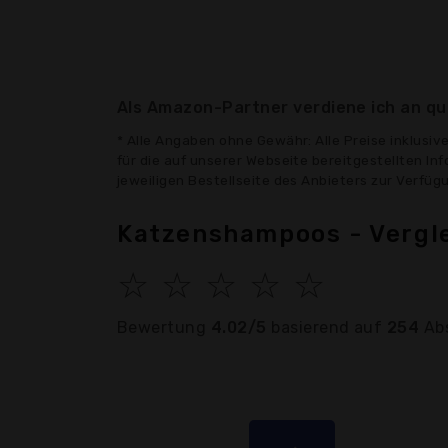
Als Amazon-Partner verdiene ich an qua
* Alle Angaben ohne Gewähr: Alle Preise inklusi
für die auf unserer Webseite bereitgestellten In
jeweiligen Bestellseite des Anbieters zur Verfü
Katzenshampoos - Vergl
☆
☆
☆
☆
☆
Bewertung
4.02/5
basierend auf
254
Ab