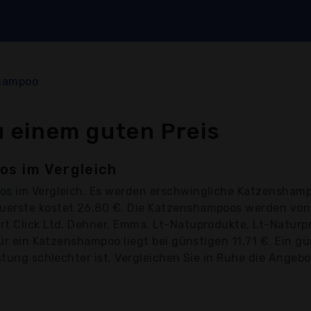
hampoo
 einem guten Preis
s im Vergleich
os
im Vergleich. Es werden erschwingliche Katzenshamp
uerste kostet 26,80 €. Die Katzenshampoos werden von
t Click Ltd, Dehner, Emma, Lt-Natuprodukte, Lt-Naturpro
 für ein Katzenshampoo liegt bei günstigen 11,71 €. Ein
stung schlechter ist. Vergleichen Sie in Ruhe die Angebot