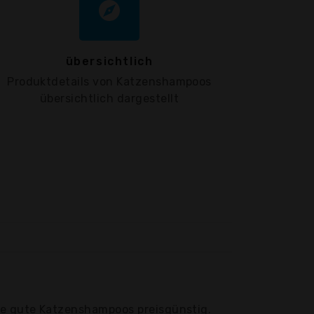
explore
übersichtlich
Produktdetails von Katzenshampoos
übersichtlich dargestellt
Sie gute Katzenshampoos preisgünstig.