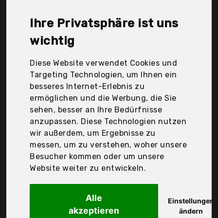
Schneiderpuppen Fachhandel, Songmics, The
Shopfitting Shop, Der Durchschnittspreis für ein
Ihre Privatsphäre ist uns
Schneiderpuppe liegt bei günstigen 95,64 €. Ein
günstiges Schneiderpuppe bedeutet nicht
wichtig
unbedingt, dass die Qualität oder die Leistung
schlechter ist. Vergleichen Sie in Ruhe die
Diese Website verwendet Cookies und
Angebote in der Tabelle.
Targeting Technologien, um Ihnen ein
besseres Internet-Erlebnis zu
Ihre Vorteile
ermöglichen und die Werbung, die Sie
sehen, besser an Ihre Bedürfnisse
nur seriöse Anbieter
anzupassen. Diese Technologien nutzen
gewöhnlich noch am selben Tag versandfertig
wir außerdem, um Ergebnisse zu
30 Tage Rückgaberecht
messen, um zu verstehen, woher unsere
Besucher kommen oder um unsere
Website weiter zu entwickeln.
Loywe
Schneiderpuppe
Alle
Einstellungen
akzeptieren
ändern