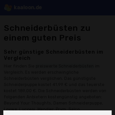
kaaloon.de
Schneiderbüsten zu
einem guten Preis
Sehr günstige Schneiderbüsten im
Vergleich
Hier finden Sie
preiswerte Schneiderbüsten
im
Vergleich. Es werden erschwingliche
Schneiderbüsten verglichen. Das günstigste
Schneiderpuppe kostet 41,99 € und das teuerste
kostet 189,00 €. Die Schneiderbüsten werden von
folgenden Anbietern kostengünstig angeboten:
Beyond Your Thoughts, Damen Schneiderpuppe,
Loywe, Luccesi, Mendler, Prym, Salco,