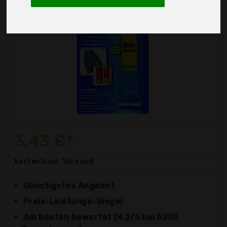
3,43 €*
kostenloser
Versand
Günstigstes Angebot
Preis-Leistungs-Sieger
Am besten bewertet (4.2/5 bei 5205