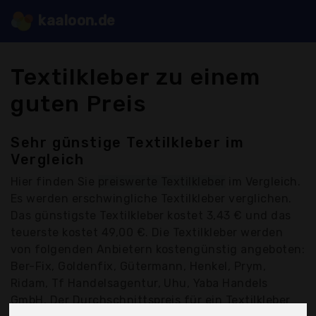
kaaloon.de
Textilkleber zu einem
guten Preis
Sehr günstige Textilkleber im
Vergleich
Hier finden Sie
preiswerte Textilkleber
im Vergleich.
Es werden erschwingliche Textilkleber verglichen.
Das günstigste Textilkleber kostet 3,43 € und das
teuerste kostet 49,00 €. Die Textilkleber werden
von folgenden Anbietern kostengünstig angeboten:
Ber-Fix, Goldenfix, Gütermann, Henkel, Prym,
Ridam, Tf Handelsagentur, Uhu, Yaba Handels
GmbH, Der Durchschnittspreis für ein Textilkleber