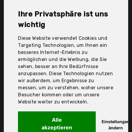
liegt bei günstigen 12,62 €. Ein günstiges
Textilkleber bedeutet nicht unbedingt, dass die
Ihre Privatsphäre ist uns
Qualität oder die Leistung schlechter ist.
Vergleichen Sie in Ruhe die Angebote in der Tabelle.
wichtig
Ihre Vorteile
Diese Website verwendet Cookies und
Targeting Technologien, um Ihnen ein
nur seriöse Anbieter
besseres Internet-Erlebnis zu
gewöhnlich noch am selben Tag versandfertig
ermöglichen und die Werbung, die Sie
30 Tage Rückgaberecht
sehen, besser an Ihre Bedürfnisse
anzupassen. Diese Technologien nutzen
wir außerdem, um Ergebnisse zu
Uhu
messen, um zu verstehen, woher unsere
Spezialkleber
Besucher kommen oder um unsere
Website weiter zu entwickeln.
Alle
Einstellungen
akzeptieren
ändern