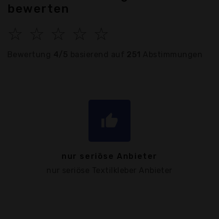
bewerten
☆
☆
☆
☆
☆
Bewertung
4/5
basierend auf
251
Abstimmungen
thumb_up
nur seriöse Anbieter
nur seriöse Textilkleber Anbieter