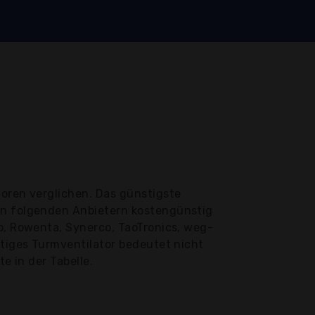
oren verglichen. Das günstigste
von folgenden Anbietern kostengünstig
o, Rowenta, Synerco, TaoTronics, weg-
stiges Turmventilator bedeutet nicht
e in der Tabelle.