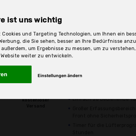
sandfertig
e ist uns wichtig
 Cookies und Targeting Technologien, um Ihnen ein bess
Preis
Beschre
Werbung, die Sie sehen, besser an Ihre Bedürfnisse anz
r außerdem, um Ergebnisse zu messen, um zu verstehen
Günstigstes Angebot
ebsite weiter zu entwickeln.
Preis-Leistungs-Sieger
Am besten bewertet (4.
ren
Einstellungen ändern
Bewertungen)
34,28 €*
verschiedene
Angebote a
Einfach zu bedienende T
kostenloser
Versand
Großer Erfassungsbereich 
Front ohne Sicherheitspro
Timer für die Lüfterprog
Stunden