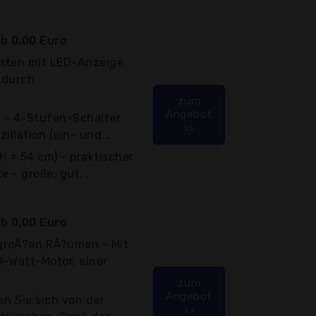
b 0,00 Euro
sten mit LED-Anzeige,
 durch
zum
Angebot
 - 4-Stufen-Schalter
>>
zillation (ein- und...
(H = 54 cm) - praktischer
e - große, gut...
b 0,00 Euro
groÃ?en RÃ?umen - Mit
0-Watt-Motor, einer
zum
Angebot
en Sie sich von der
>>