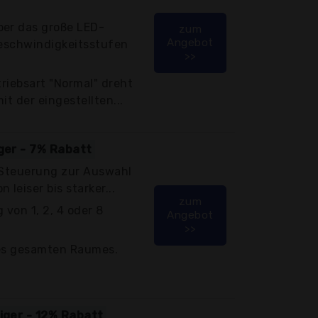
ber das große LED-
zum
Angebot
Geschwindigkeitsstufen
>>
triebsart "Normal" dreht
it der eingestellten...
iger - 7% Rabatt
: Steuerung zur Auswahl
leiser bis starker...
zum
von 1, 2, 4 oder 8
Angebot
>>
des gesamten Raumes.
h
tiger - 12% Rabatt