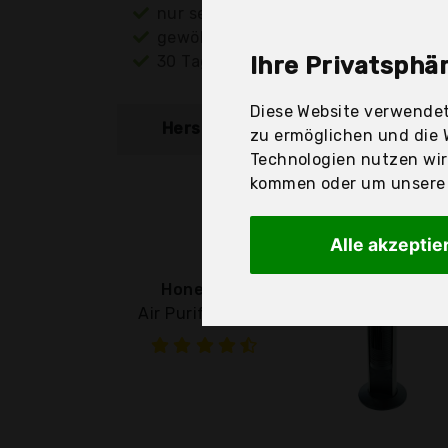
nur seriöse Anbieter
gewöhnlich noch am selben Tag ver
30 Tage Rückgaberecht
Ihre Privatsphär
Diese Website verwendet
Hersteller
Produkt
zu ermöglichen und die 
Technologien nutzen wi
kommen oder um unsere W
Alle akzeptie
Honeywell
Air Purifiers and