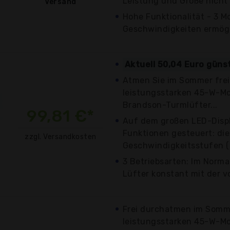
Leistung und Größe nicht 
Versand
Hohe Funktionalität - 3 M
Geschwindigkeiten ermögli
Aktuell 50,04 Euro güns
Atmen Sie im Sommer frei
leistungsstarken 45-W-Mo
Brandson-Turmlüfter...
99,81 €*
Auf dem großen LED-Displ
Funktionen gesteuert: die
zzgl. Versandkosten
Geschwindigkeitsstufen (L
3 Betriebsarten: Im Norma
Lüfter konstant mit der vo
Frei durchatmen im Somme
leistungsstarken 45-W-Mo