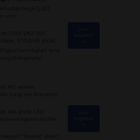
ontrollanzeige (LED)
en und
zum
ufen (200/280/350
Angebot
tärke. 57/53/45 db(A)
>>
uftgeschwindigkeit wird
bungstemperatur
r! Mit seinem
tor sorgt der Brandson
ber das große LED-
zum
Angebot
Geschwindigkeitsstufen
>>
triebsart "Normal" dreht