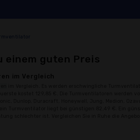
rmventilator
u einem guten Preis
en im Vergleich
ren
im Vergleich. Es werden erschwingliche Turmventilat
euerste kostet 129,85 €. Die Turmventilatoren werden 
ronic, Dunlop, Duracraft, Honeywell, Jung, Medion, Ozav
ein Turmventilator liegt bei günstigen 82,49 €. Ein gün
stung schlechter ist. Vergleichen Sie in Ruhe die Angebot