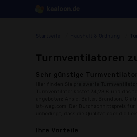
kaaloon.de
Startseite
Haushalt & Ordnung
Tu
Turmventilatoren z
Sehr günstige Turmventilator
Hier finden Sie
preiswerte Turmventilato
Turmventilator kostet 34,28 € und das t
angeboten: Ansio, Balter, Brandson, Clat
ist-weg.com, Der Durchschnittspreis für 
unbedingt, dass die Qualität oder die Lei
Ihre Vorteile