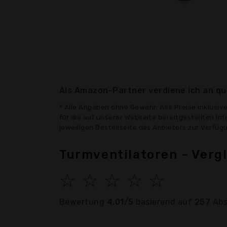
Als Amazon-Partner verdiene ich an qua
* Alle Angaben ohne Gewähr: Alle Preise inklusi
für die auf unserer Webseite bereitgestellten In
jeweiligen Bestellseite des Anbieters zur Verfüg
Turmventilatoren - Verg
☆
☆
☆
☆
☆
Bewertung
4.01/5
basierend auf
257
Abs