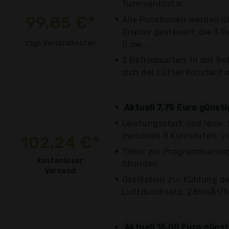
Turmventilator...
99,85 €*
Alle Funktionen werden ü
Display gesteuert: die 3 
zzgl. Versandkosten
(Low,...
3 Betriebsarten: In der Be
sich der Lüfter konstant m
Aktuell 7,75 Euro günst
Leistungsstark und leise
zwischen 8 Kühlstufen, von 
102,24 €*
Timer zur Programmierung 
kostenloser
Stunden
Versand
Oszillation zur Kühlung 
Luftdurchsatz: 285mÂ³/
Aktuell 15,00 Euro güns