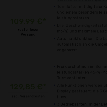
Turmlüfter mit digitaler K
und einem besonders leis
leistungsstarken...
109,99 €*
Drei Geschwindigkeitsst
kostenloser
m3/h) und maximale Lauts
Versand
Automatikfunktion: Die L
automatisch an die Umge
angepasst
Frei durchatmen im Somme
leistungsstarken 45-W-Mo
Turmventilator...
129,85 €*
Alle Funktionen werden ü
Display gesteuert: die 3 
zzgl. Versandkosten
(Low,...
3 Betriebsarten: In der Be