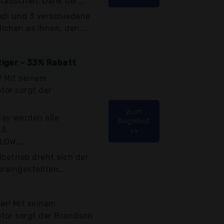
täuschen. Dank der...
odi und 3 verschiedene
chen es Ihnen, den...
tiger - 33% Rabatt
! Mit seinem
tor sorgt der
zum
ay werden alle
Angebot
 3
>>
OW,...
lbetrieb dreht sich der
reingestellten...
r! Mit seinem
tor sorgt der Brandson