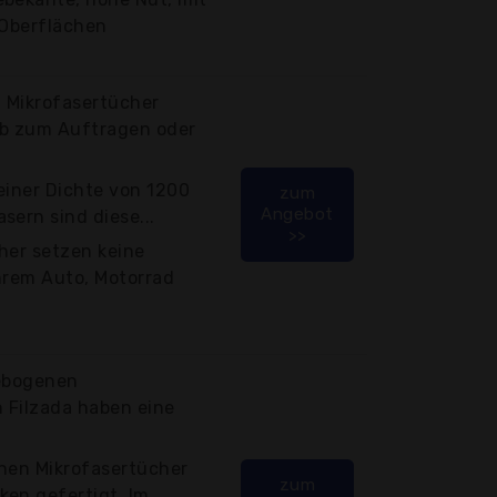
 Oberflächen
 Mikrofasertücher
Ob zum Auftragen oder
einer Dichte von 1200
zum
Angebot
sern sind diese...
>>
her setzen keine
hrem Auto, Motorrad
gebogenen
 Filzada haben eine
enen Mikrofasertücher
zum
ken gefertigt. Im