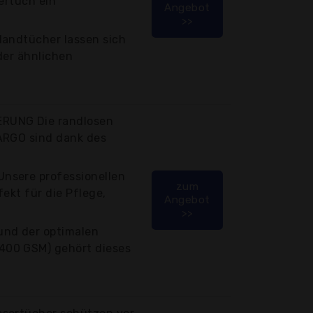
ertuch ein
Angebot
>>
Handtücher lassen sich
der ähnlichen
RUNG Die randlosen
ARGO sind dank des
nsere professionellen
zum
ekt für die Pflege,
Angebot
>>
nd der optimalen
00 GSM) gehört dieses