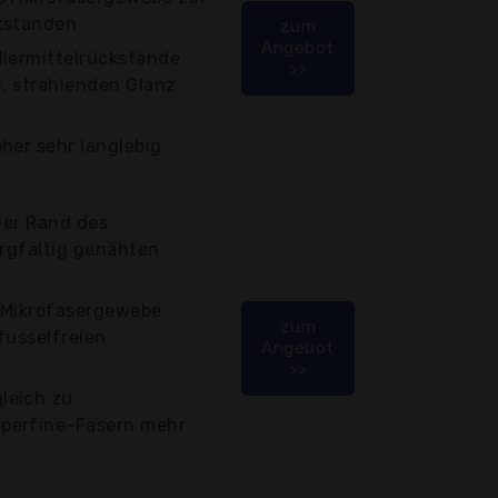
kständen
zum
Angebot
liermittelrückstände
>>
n, strahlenden Glanz
her sehr langlebig.
 Der Rand des
orgfältig genähten
 Mikrofasergewebe
zum
fusselfreien
Angebot
>>
leich zu
perfine-Fasern mehr