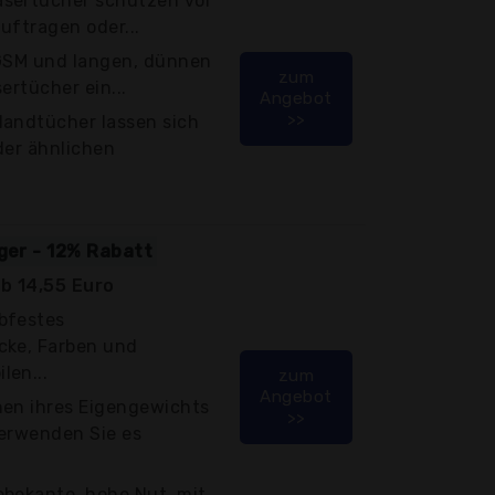
asertücher schützen vor
auftragen oder...
 GSM und langen, dünnen
zum
ertücher ein...
Angebot
>>
Handtücher lassen sich
der ähnlichen
iger - 12% Rabatt
b 14,55 Euro
bfestes
cke, Farben und
len...
zum
Angebot
hen ihres Eigengewichts
>>
verwenden Sie es
ebekante, hohe Nut, mit