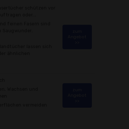
asertücher schützen vor
auftragen oder...
nd feinen Fasern sind
in Saugwunder.
zum
Angebot
>>
Handtücher lassen sich
der ähnlichen
uch
ren, Wachsen und
zum
Angebot
hen
>>
berflächen vermeiden