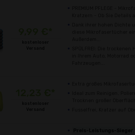
PREMIUM PFLEGE - Mikrof
Kratzern - Ob Sie Details 
Dank ihrer hohen Dichte u
9,99 €*
diese Mikrofasertücher e
Außerdem...
kostenloser
Versand
SPÜLFREI: Die trockenen 
in Ihrem Auto, Motorrad o
Fahrzeugen...
Extra großes Mikrofasert
12,23 €*
Ideal zum Reinigen, Polie
Trocknen großer Oberfläc
kostenloser
Versand
Fusselfrei, Kratzer auf O
Preis-Leistungs-Sieger