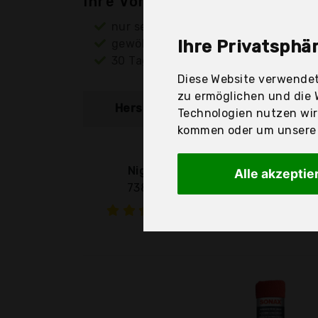
Ihre Vorteile
nur seriöse Anbieter
gewöhnlich noch am selben Tag ver
Ihre Privatsphär
30 Tage Rückgaberecht
Diese Website verwendet
zu ermöglichen und die 
Hersteller
Produkt
Technologien nutzen wi
kommen oder um unsere W
Nigrin
Alle akzeptie
73898