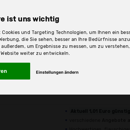
sandfertig
e ist uns wichtig
 Cookies und Targeting Technologien, um Ihnen ein bess
Werbung, die Sie sehen, besser an Ihre Bedürfnisse anz
Preis
Beschre
r außerdem, um Ergebnisse zu messen, um zu verstehen
ebsite weiter zu entwickeln.
Günstigstes Angebot
6,99 €*
Aktuell 0,30 Euro günst
ren
Einstellungen ändern
Absolut fusselfrei
kostenloser
Versand
Lösemittelbeständig
Aktuell 1,01 Euro günsti
verschiedene
Angebote a
Hochwertiges, flauschige