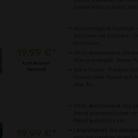
runder Naht: schützt alle
Hochwertige Autopflege -
schützen vor Kratzern - 
Entfernen...
19,99 €*
Ultra-absorbierend: Dank 
Gsm und langen, feinen Fa
kostenloser
Versand
Keine Flusen: Trocknertüc
Fusseln oder Flusen auf I
oder Ã¤...
Ultra-absorbierend: Die 
Mikrofaserhandtücher von
Mikrofaserdichte von...
Langlebigkeit: Die gebog
19,99 €*
sind mit rundgenähten Ec