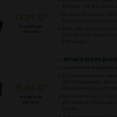
PREMIUM PFLEGE - Mikrof
Kratzern - Ob Sie Details 
Mit einer Dichte von 720
13,99 €*
Fasern sind diese Mikrofas
kostenloser
SPÜLFREI: Die trockenen 
Versand
in Ihrem Auto, Motorrad o
Fahrzeugen...
Aktuell 2,20 Euro günst
verschiedene
Angebote a
Extrem weiches und abrie
Mikrofasergewebe, das La
15,65 €*
Oberflächen von Automobi
Sie nimmt bis zum 11-fac
kostenloser
Versand
ein. Waschen Sie es und 
wieder,...
Dichte doppelseitige Gew