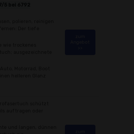
7/5 bei 6792
sen, polieren, reinigen
fernen: Der tiefe
zum
Angebot
e wie trockenes
>>
rtuch; ausgezeichnete
r Auto, Motorrad, Boot
inen helleren Glanz
rofasertuch schützt
ils auftragen oder
hte und langen, dünnen
zum