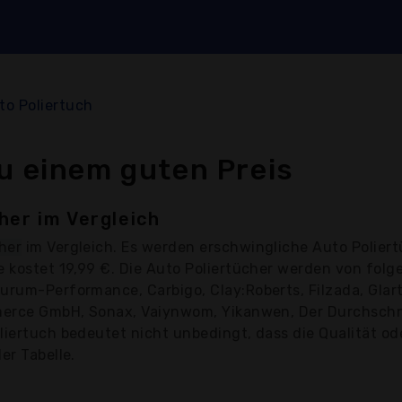
to Poliertuch
u einem guten Preis
her im Vergleich
her
im Vergleich. Es werden erschwingliche Auto Poliert
te kostet 19,99 €. Die Auto Poliertücher werden von fol
urum-Performance, Carbigo, Clay:Roberts, Filzada, Glart
merce GmbH, Sonax, Vaiynwom, Yikanwen, Der Durchschnit
iertuch bedeutet nicht unbedingt, dass die Qualität ode
er Tabelle.