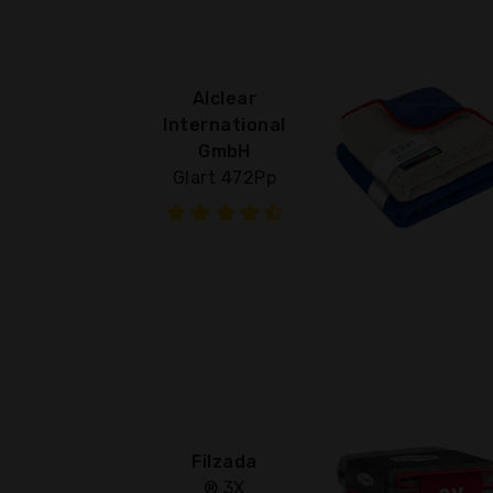
Alclear
International
GmbH
Glart 472Pp
Filzada
® 3X