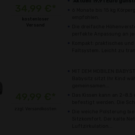
Aktuell 19,91 Euro güns
34,99 €*
6 Monate bis 15 kg Körpe
empfohlen.
kostenloser
Versand
Die dreifache Höhenverst
perfekte Anpassung an je
Kompakt: praktisches und
Faltsystem. Leicht zu tra
MIT DEM MOBILEN BABYST
Babysitz sitzt Ihr Kind w
gemeinsamen...
49,99 €*
Das Kissen kann an 2-8,5
befestigt werden. Die Sch
zzgl. Versandkosten
Die weiche Polsterung bi
Sitzkomfort. Der kalte Net
Luftzirkulation...