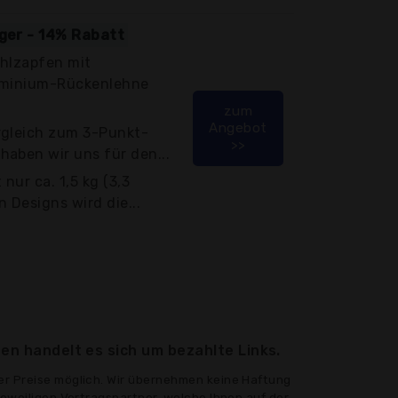
iger - 14% Rabatt
ahlzapfen mit
luminium-Rückenlehne
zum
Angebot
rgleich zum 3-Punkt-
>>
aben wir uns für den...
nur ca. 1,5 kg (3,3
 Designs wird die...
en handelt es sich um bezahlte Links.
er Preise möglich. Wir übernehmen keine Haftung
jeweiligen Vertragspartner, welche Ihnen auf der