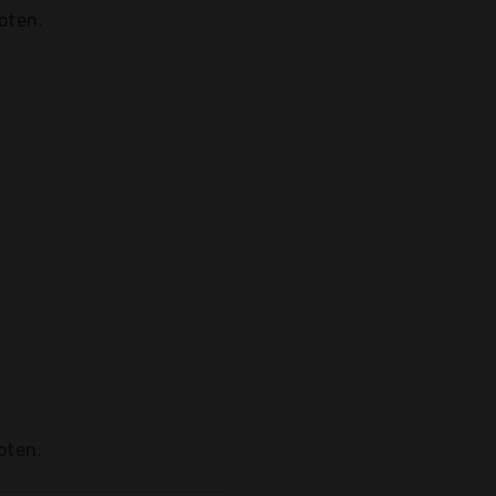
oten.
oten.