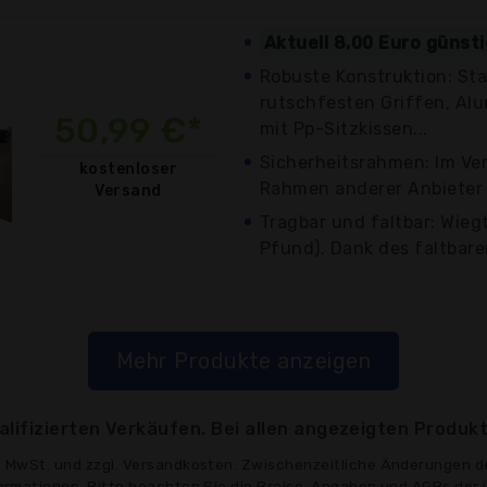
Aktuell 8,00 Euro günst
Robuste Konstruktion: St
rutschfesten Griffen, A
50,99 €*
mit Pp-Sitzkissen...
Sicherheitsrahmen: Im Ve
kostenloser
Rahmen anderer Anbieter h
Versand
Tragbar und faltbar: Wiegt 
Pfund). Dank des faltbaren
Mehr Produkte anzeigen
lifizierten Verkäufen. Bei allen angezeigten Produkt
ve MwSt. und zzgl. Versandkosten. Zwischenzeitliche Änderungen d
formationen. Bitte beachten Sie die Preise, Angaben und AGBs der 