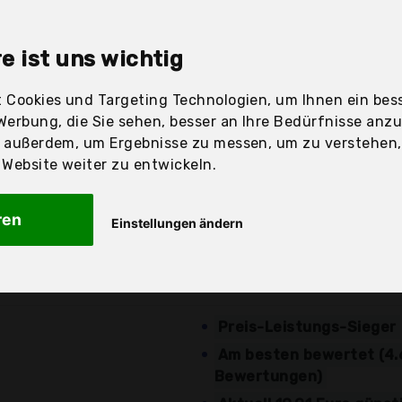
sandfertig
e ist uns wichtig
 Cookies und Targeting Technologien, um Ihnen ein bess
Preis
Beschre
Werbung, die Sie sehen, besser an Ihre Bedürfnisse anz
r außerdem, um Ergebnisse zu messen, um zu verstehen
Günstigstes Angebot
ebsite weiter zu entwickeln.
Puppentischsitz passend 
14,99 €*
Tischplatten
ren
Einstellungen ändern
kostenloser
Geeignet für alle Puppen
Versand
Artikel Größe: 42 x 26 x 2
Preis-Leistungs-Sieger
Am besten bewertet (4.
Bewertungen)