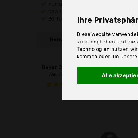
nur seriöse Anbieter
gewöhnlich noch am selben Tag ver
30 Tage Rückgaberecht
Ihre Privatsphär
Diese Website verwendet
Hersteller
Produkt
zu ermöglichen und die 
Technologien nutzen wi
kommen oder um unsere W
Bayer Chic 2000
735 76 Born
Alle akzeptie