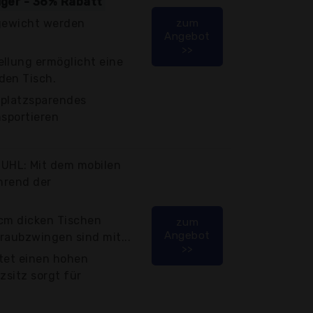
tiger - 36% Rabatt
rgewicht werden
zum
Angebot
>>
ellung ermöglicht eine
den Tisch.
 platzsparendes
nsportieren
UHL: Mit dem mobilen
ährend der
 cm dicken Tischen
zum
Angebot
raubzwingen sind mit...
>>
etet einen hohen
zsitz sorgt für