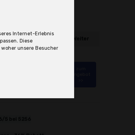
eres Internet-Erlebnis
ibung
Weiter
upassen. Diese
, woher unsere Besucher
für alle gängigen
zum
Angebot
größen
>>
0 cm
6/5 bei 5256