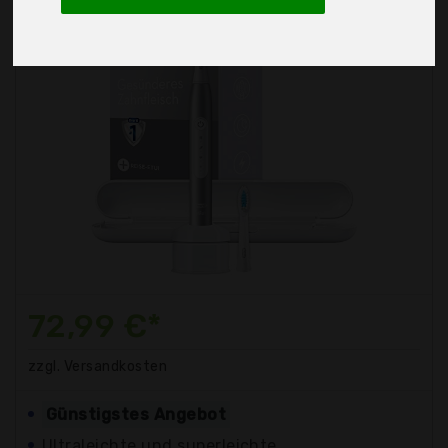
72,99 €*
zzgl. Versandkosten
Günstigstes Angebot
Ultraleichte und superleichte