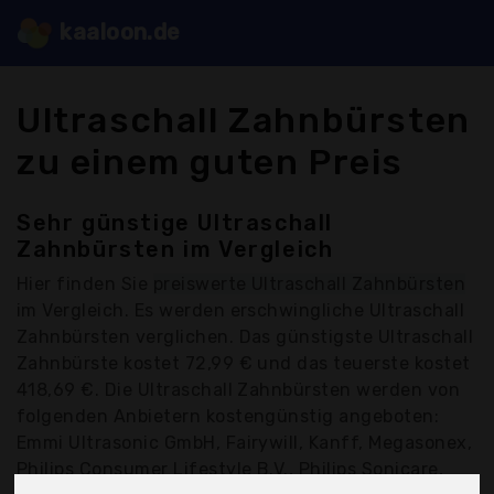
kaaloon.de
Ultraschall Zahnbürsten
zu einem guten Preis
Sehr günstige Ultraschall
Zahnbürsten im Vergleich
Hier finden Sie
preiswerte Ultraschall Zahnbürsten
im Vergleich. Es werden erschwingliche Ultraschall
Zahnbürsten verglichen. Das günstigste Ultraschall
Zahnbürste kostet 72,99 € und das teuerste kostet
418,69 €. Die Ultraschall Zahnbürsten werden von
folgenden Anbietern kostengünstig angeboten:
Emmi Ultrasonic GmbH, Fairywill, Kanff, Megasonex,
Philips Consumer Lifestyle B.V., Philips Sonicare,