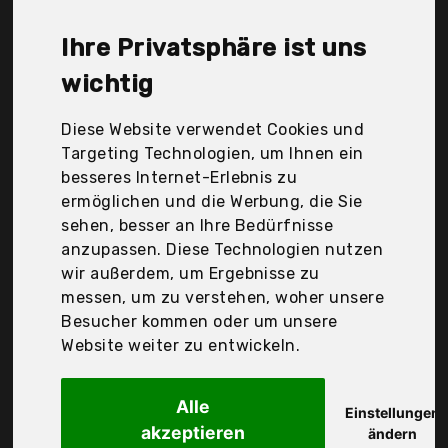
Procter & Gamble, kanff, Der Durchschnittspreis für
ein Ultraschall Zahnbürste liegt bei günstigen
Ihre Privatsphäre ist uns
165,58 €. Ein günstiges Ultraschall Zahnbürste
bedeutet nicht unbedingt, dass die Qualität oder
wichtig
die Leistung schlechter ist. Vergleichen Sie in Ruhe
die Angebote in der Tabelle.
Diese Website verwendet Cookies und
Targeting Technologien, um Ihnen ein
Ihre Vorteile
besseres Internet-Erlebnis zu
ermöglichen und die Werbung, die Sie
nur seriöse Anbieter
sehen, besser an Ihre Bedürfnisse
gewöhnlich noch am selben Tag versandfertig
anzupassen. Diese Technologien nutzen
30 Tage Rückgaberecht
wir außerdem, um Ergebnisse zu
messen, um zu verstehen, woher unsere
Besucher kommen oder um unsere
Procter & Gamble
Website weiter zu entwickeln.
Oral-B Pulsonic Slim
Alle
Einstellungen
akzeptieren
ändern