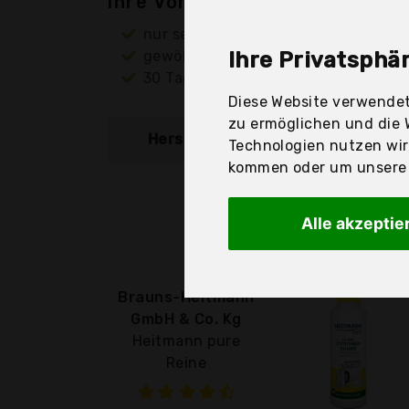
Ihre Vorteile
nur seriöse Anbieter
gewöhnlich noch am selben Tag ver
Ihre Privatsphär
30 Tage Rückgaberecht
Diese Website verwendet
zu ermöglichen und die 
Hersteller
Produkt
Technologien nutzen wi
kommen oder um unsere W
Alle akzeptie
Brauns-Heitmann
GmbH & Co. Kg
Heitmann pure
Reine