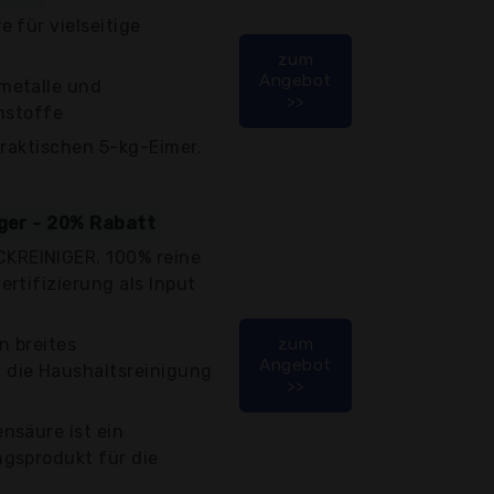
 für vielseitige
zum
Angebot
metalle und
>>
hstoffe
praktischen 5-kg-Eimer.
iger - 20% Rabatt
REINIGER. 100% reine
rtifizierung als Input
n breites
zum
Angebot
die Haushaltsreinigung
>>
nsäure ist ein
gsprodukt für die