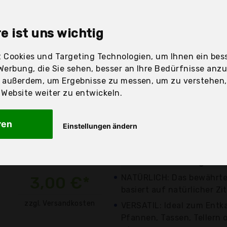
sandfertig
e ist uns wichtig
 Cookies und Targeting Technologien, um Ihnen ein bess
Werbung, die Sie sehen, besser an Ihre Bedürfnisse anz
Preis
Beschre
r außerdem, um Ergebnisse zu messen, um zu verstehen
ebsite weiter zu entwickeln.
Günstigstes Angebot
Preis-Leistungs-Sieger
ren
Einstellungen ändern
Am besten bewertet (4.7
Bewertungen)
Aktuell 0,29 Euro günst
NATÜRLICH: Das bewährte
3,00 €*
basiert auf natürlicher Zit
zzgl. Versandkosten
VERSATIL: Ideal zum Entk
Pfannen, Tassen, Tellern 