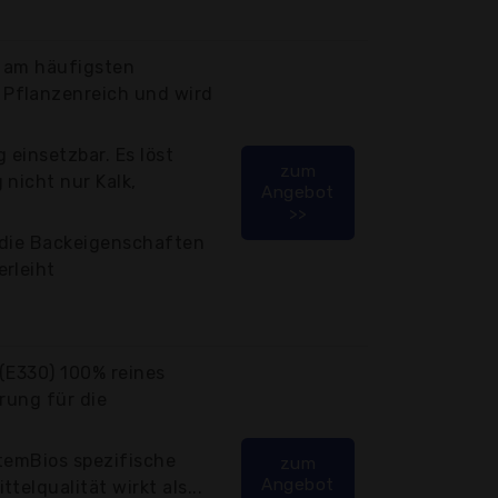
r am häufigsten
Pflanzenreich und wird
g einsetzbar. Es löst
zum
 nicht nur Kalk,
Angebot
>>
 die Backeigenschaften
rleiht
(E330) 100% reines
rung für die
temBios spezifische
zum
Angebot
telqualität wirkt als...