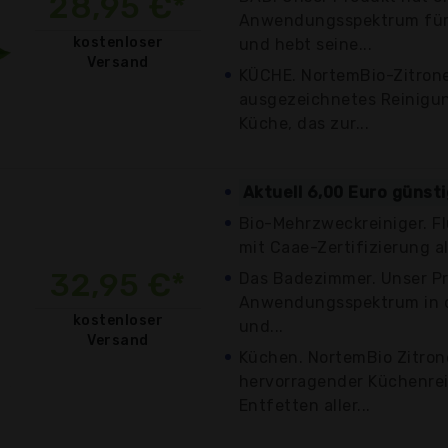
28,95 €*
Anwendungsspektrum für 
kostenloser
und hebt seine...
Versand
KÜCHE. NortemBio-Zitrone
ausgezeichnetes Reinigun
Küche, das zur...
Aktuell 6,00 Euro günst
Bio-Mehrzweckreiniger. F
mit Caae-Zertifizierung al
32,95 €*
Das Badezimmer. Unser Pr
Anwendungsspektrum in d
kostenloser
und...
Versand
Küchen. NortemBio Zitrone
hervorragender Küchenrei
Entfetten aller...