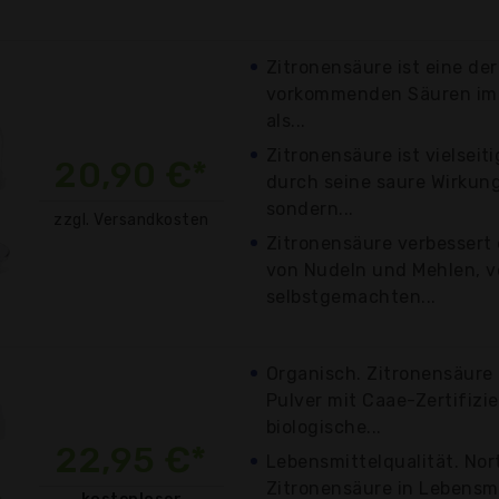
Zitronensäure ist eine de
vorkommenden Säuren im 
als...
Zitronensäure ist vielseiti
20,90 €*
durch seine saure Wirkung
sondern...
zzgl. Versandkosten
Zitronensäure verbessert
von Nudeln und Mehlen, ve
selbstgemachten...
Organisch. Zitronensäure 
Pulver mit Caae-Zertifizie
biologische...
22,95 €*
Lebensmittelqualität. Nor
Zitronensäure in Lebensmit