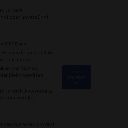
rd je nach
nnt oder unverdünnt
b 3,51 Euro
 Hausmittel gegen Kalk
ronensäure in...
alken von Töpfen,
zum
oder Elektrogeräten
Angebot
>>
ird je nach Anwendung
und angewendet.
tronensäure-Monohydrat