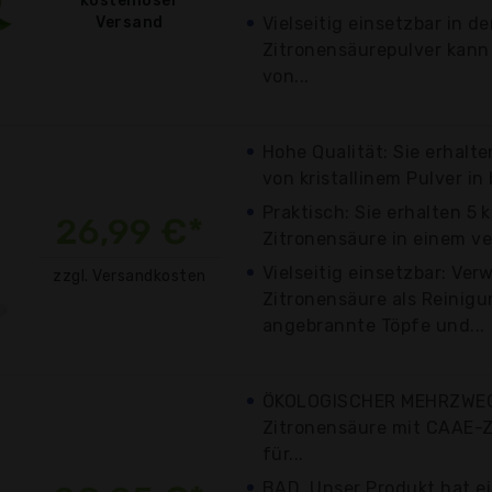
kostenloser
Versand
Vielseitig einsetzbar in d
Zitronensäurepulver kann
von...
Hohe Qualität: Sie erhalt
von kristallinem Pulver in 
Praktisch: Sie erhalten 5
26,99 €*
Zitronensäure in einem ver
Vielseitig einsetzbar: Ve
zzgl. Versandkosten
Zitronensäure als Reinigu
angebrannte Töpfe und...
ÖKOLOGISCHER MEHRZWECK
Zitronensäure mit CAAE-Ze
für...
BAD. Unser Produkt hat ei