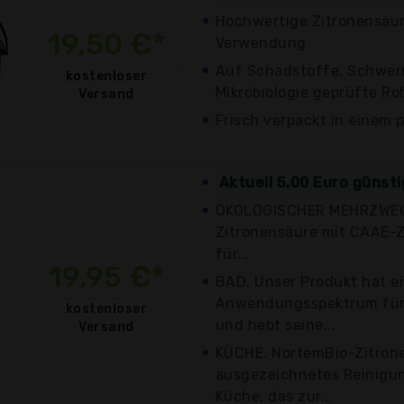
Hochwertige Zitronensäure
19,50 €*
Verwendung
Auf Schadstoffe, Schwer
kostenloser
Mikrobiologie geprüfte Ro
Versand
Frisch verpackt in einem 
Aktuell 5,00 Euro günst
ÖKOLOGISCHER MEHRZWECK
Zitronensäure mit CAAE-Ze
für...
19,95 €*
BAD. Unser Produkt hat ei
Anwendungsspektrum für 
kostenloser
und hebt seine...
Versand
KÜCHE. NortemBio-Zitrone
ausgezeichnetes Reinigun
Küche, das zur...