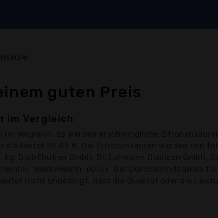
ensäure
einem guten Preis
 im Vergleich
n
im Vergleich. Es werden erschwingliche Zitronensäure
erste kostet 82,49 €. Die Zitronensäuren werden von f
 Kg, DistrEbution GmbH, Dr. Lohmann Diaclean GmbH, G
embio, WoldoHealth, purux, Der Durchschnittspreis für 
utet nicht unbedingt, dass die Qualität oder die Leistun