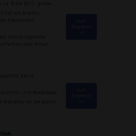
ca. 8 bis 80 (= grobe...
 hat ein breites
er häuslichen
zum
Angebot
>>
 ein hervorragender
ntfetten aller Arten
ualität, keine
zum
uckerrohr und Wellpappe
Angebot
>>
m Behälter im Vergleich
tlich