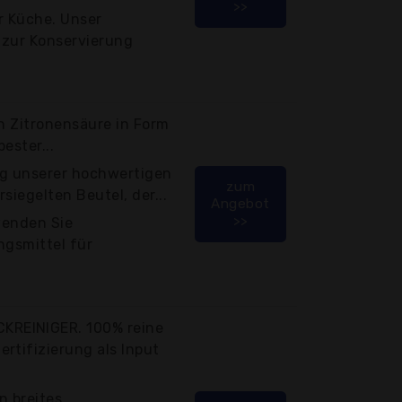
>>
er Küche. Unser
 zur Konservierung
en Zitronensäure in Form
bester...
 kg unserer hochwertigen
zum
siegelten Beutel, der...
Angebot
>>
rwenden Sie
ngsmittel für
REINIGER. 100% reine
rtifizierung als Input
n breites