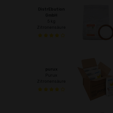
DistrEbution
GmbH
5 kg
Zitronensäure
purux
Purux
Zitronensäure