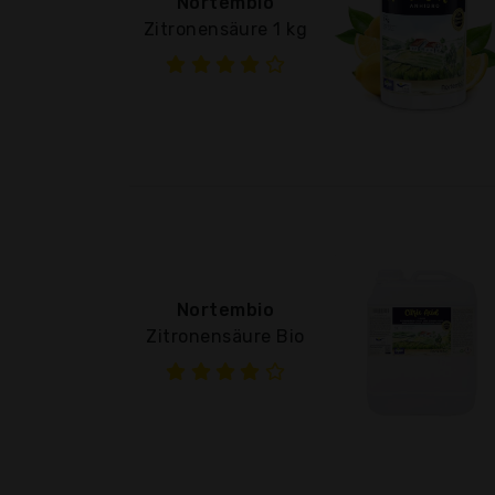
Nortembio
Zitronensäure 1 kg
Nortembio
Zitronensäure Bio