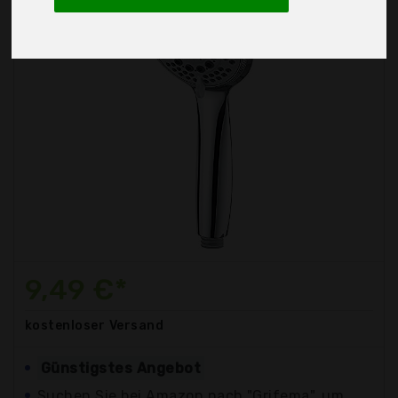
9,49 €*
kostenloser
Versand
Günstigstes Angebot
Suchen Sie bei Amazon nach "Grifema", um