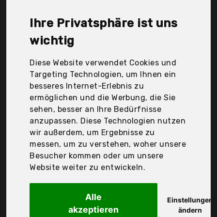
Neufly, Newentor, Novkit, Prisma, Rovtop, Sufa,
Vehhe, Viixm, hansgrohe, Der Durchschnittspreis
Ihre Privatsphäre ist uns
für ein Duschkopf liegt bei günstigen 33,71 €. Ein
günstiges Duschkopf bedeutet nicht unbedingt,
wichtig
dass die Qualität oder die Leistung schlechter ist.
Vergleichen Sie in Ruhe die Angebote in der Tabelle.
Diese Website verwendet Cookies und
Targeting Technologien, um Ihnen ein
Ihre Vorteile
besseres Internet-Erlebnis zu
ermöglichen und die Werbung, die Sie
nur seriöse Anbieter
sehen, besser an Ihre Bedürfnisse
gewöhnlich noch am selben Tag versandfertig
anzupassen. Diese Technologien nutzen
30 Tage Rückgaberecht
wir außerdem, um Ergebnisse zu
messen, um zu verstehen, woher unsere
Besucher kommen oder um unsere
Ibergrif Griferias S.L
Website weiter zu entwickeln.
Grifema
Alle
Einstellungen
akzeptieren
ändern