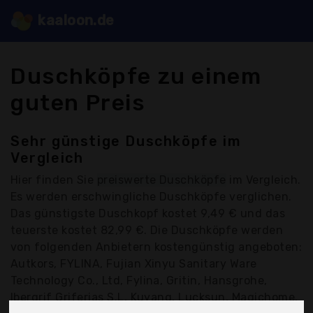
kaaloon.de
Duschköpfe zu einem
guten Preis
Sehr günstige Duschköpfe im
Vergleich
Hier finden Sie
preiswerte Duschköpfe
im Vergleich.
Es werden erschwingliche Duschköpfe verglichen.
Das günstigste Duschkopf kostet 9,49 € und das
teuerste kostet 82,99 €. Die Duschköpfe werden
von folgenden Anbietern kostengünstig angeboten:
Autkors, FYLINA, Fujian Xinyu Sanitary Ware
Technology Co., Ltd, Fylina, Gritin, Hansgrohe,
Ibergrif Griferias S.L, Kuyang, Lucksun, Magichome,