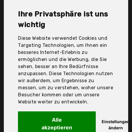
Bosch Professional, Clatronic, Coziselect,
De'Longhi, Elehot, Graef., HadinEeon, Hosome,
Ihre Privatsphäre ist uns
Krups, Lon's Home Basic, Melitta Haushaltsprodukte
wichtig
Gmbh & Co, Rommelsbacher, Sboly, Shardor, Sweet
Alice, Tchibo GmbH, überseering 18, 22297
Diese Website verwendet Cookies und
Hamburg, Der Durchschnittspreis für ein
Targeting Technologien, um Ihnen ein
Elektrische Kaffeemühle liegt bei günstigen 49,54
besseres Internet-Erlebnis zu
€. Ein günstiges Elektrische Kaffeemühle bedeutet
ermöglichen und die Werbung, die Sie
nicht unbedingt, dass die Qualität oder die
sehen, besser an Ihre Bedürfnisse
Leistung schlechter ist. Vergleichen Sie in Ruhe die
anzupassen. Diese Technologien nutzen
Angebote in der Tabelle.
wir außerdem, um Ergebnisse zu
messen, um zu verstehen, woher unsere
Ihre Vorteile
Besucher kommen oder um unsere
nur seriöse Anbieter
Website weiter zu entwickeln.
gewöhnlich noch am selben Tag versandfertig
30 Tage Rückgaberecht
Alle
Einstellungen
akzeptieren
ändern