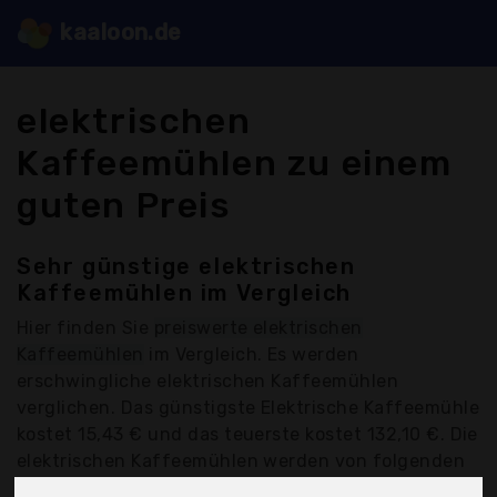
kaaloon.de
elektrischen
Kaffeemühlen zu einem
guten Preis
Sehr günstige elektrischen
Kaffeemühlen im Vergleich
Hier finden Sie
preiswerte elektrischen
Kaffeemühlen
im Vergleich. Es werden
erschwingliche elektrischen Kaffeemühlen
verglichen. Das günstigste Elektrische Kaffeemühle
kostet 15,43 € und das teuerste kostet 132,10 €. Die
elektrischen Kaffeemühlen werden von folgenden
Anbietern kostengünstig angeboten: Aigostar,