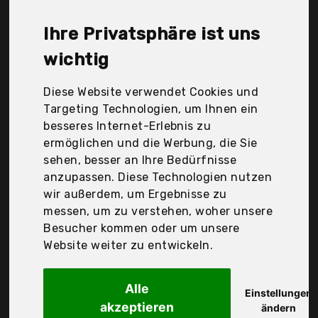
Coffee, Helmut Sachers Kaffee GmbH, Jacobs
Douwe Egberts, Jacobs Douwe Egberts Coffee
Ihre Privatsphäre ist uns
Germany, Lavazza, Luigi Lavazza Deutschland
GmbH, Melitta Kaffee Gmbh, Mount Hagen,
wichtig
Mövenpick, Nestlé, The Coffee and Tea Company,
Der Durchschnittspreis für ein Kaffee gemahlen
Diese Website verwendet Cookies und
liegt bei günstigen 57,03 €. Ein günstiges Kaffee
Targeting Technologien, um Ihnen ein
gemahlen bedeutet nicht unbedingt, dass die
besseres Internet-Erlebnis zu
Qualität oder die Leistung schlechter ist.
ermöglichen und die Werbung, die Sie
Vergleichen Sie in Ruhe die Angebote in der Tabelle.
sehen, besser an Ihre Bedürfnisse
anzupassen. Diese Technologien nutzen
Ihre Vorteile
wir außerdem, um Ergebnisse zu
messen, um zu verstehen, woher unsere
nur seriöse Anbieter
Besucher kommen oder um unsere
gewöhnlich noch am selben Tag versandfertig
Website weiter zu entwickeln.
30 Tage Rückgaberecht
Alle
Einstellungen
akzeptieren
Jacobs Douwe Egberts Coffee Germany
ändern