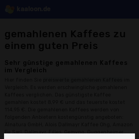
kaaloon.de
gemahlenen Kaffees zu
einem guten Preis
Sehr günstige gemahlenen Kaffees
im Vergleich
Hier finden Sie
preiswerte gemahlenen Kaffees
im
Vergleich. Es werden erschwingliche gemahlenen
Kaffees verglichen. Das günstigste Kaffee
gemahlen kostet 8,99 € und das teuerste kostet
114,95 €. Die gemahlenen Kaffees werden von
folgenden Anbietern kostengünstig angeboten:
Alnatura GmbH, Alois Dallmayr Kaffee Ohg, Amazon
Eu Sarl, Dallmayr, Eilles, Gemyno, Guggenheimer