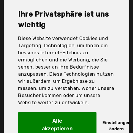
Cracklight, Fisd6|#Fischer, Gobesty, Grsta, Klickfix,
Nrkin, Puky GmbH & Co. Kg, Rixen & Kaul, Rui-Laias,
Ihre Privatsphäre ist uns
Seasaleshop, Shub, Stronrive, Tw24, Vikaster,
phixilin, Der Durchschnittspreis für ein Fahrrad-
wichtig
Lenkerkörbe liegt bei günstigen 27,36 €. Ein
günstiges Fahrrad-Lenkerkörbe bedeutet nicht
Diese Website verwendet Cookies und
unbedingt, dass die Qualität oder die Leistung
Targeting Technologien, um Ihnen ein
schlechter ist. Vergleichen Sie in Ruhe die
besseres Internet-Erlebnis zu
Angebote in der Tabelle.
ermöglichen und die Werbung, die Sie
sehen, besser an Ihre Bedürfnisse
Ihre Vorteile
anzupassen. Diese Technologien nutzen
wir außerdem, um Ergebnisse zu
nur seriöse Anbieter
messen, um zu verstehen, woher unsere
gewöhnlich noch am selben Tag versandfertig
Besucher kommen oder um unsere
30 Tage Rückgaberecht
Website weiter zu entwickeln.
Alle
Puky GmbH & Co. Kg
Einstellungen
akzeptieren
Puky 9129 -
ändern