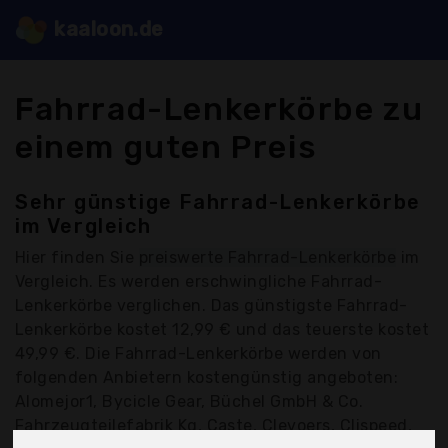
kaaloon.de
Fahrrad-Lenkerkörbe zu
einem guten Preis
Sehr günstige Fahrrad-Lenkerkörbe
im Vergleich
Hier finden Sie
preiswerte Fahrrad-Lenkerkörbe
im
Vergleich. Es werden erschwingliche Fahrrad-
Lenkerkörbe verglichen. Das günstigste Fahrrad-
Lenkerkörbe kostet 12,99 € und das teuerste kostet
49,99 €. Die Fahrrad-Lenkerkörbe werden von
folgenden Anbietern kostengünstig angeboten:
Alomejor1, Bycicle Gear, Büchel GmbH & Co.
Fahrzeugteilefabrik Kg, Caste, Clevoers, Clispeed,