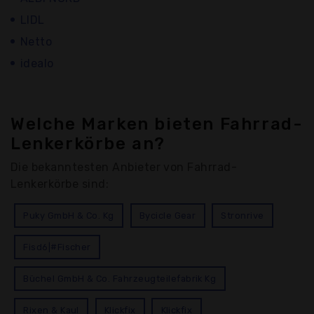
LIDL
Netto
idealo
Welche Marken bieten Fahrrad-
Lenkerkörbe an?
Die bekanntesten Anbieter von Fahrrad-
Lenkerkörbe sind:
Puky GmbH & Co. Kg
Bycicle Gear
Stronrive
Fisd6|#Fischer
Büchel GmbH & Co. Fahrzeugteilefabrik Kg
Rixen & Kaul
Klickfix
Klickfix