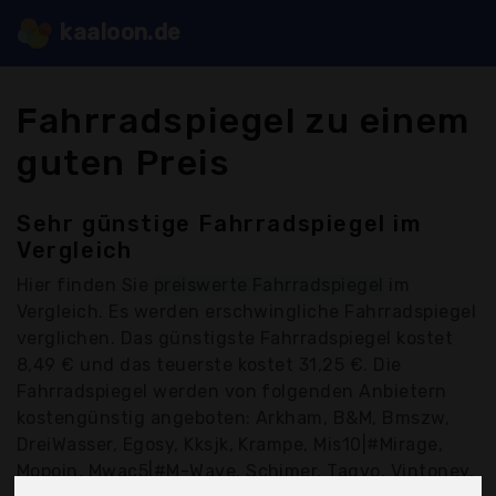
kaaloon.de
Fahrradspiegel zu einem
guten Preis
Sehr günstige Fahrradspiegel im
Vergleich
Hier finden Sie
preiswerte Fahrradspiegel
im
Vergleich. Es werden erschwingliche Fahrradspiegel
verglichen. Das günstigste Fahrradspiegel kostet
8,49 € und das teuerste kostet 31,25 €. Die
Fahrradspiegel werden von folgenden Anbietern
kostengünstig angeboten: Arkham, B&M, Bmszw,
DreiWasser, Egosy, Kksjk, Krampe, Mis10|#Mirage,
Mopoin, Mwac5|#M-Wave, Schimer, Tagvo, Vintoney,