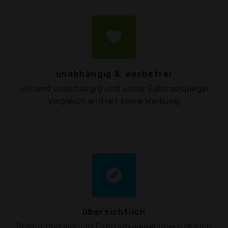
favorite
unabhängig & werbefrei
wir sind unabhängig und unser Fahrradspiegel
Vergleich enthält keine Werbung
explore
übersichtlich
Produktdetails von Fahrradspiegel übersichtlich