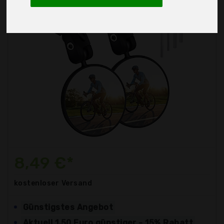
8,49 €*
kostenloser
Versand
Günstigstes Angebot
Aktuell 1,50 Euro günstiger - 15% Rabatt