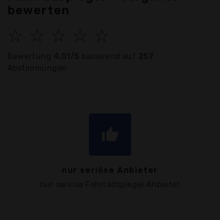
bewerten
☆
☆
☆
☆
☆
Bewertung
4.01/5
basierend auf
257
Abstimmungen
thumb_up
nur seriöse Anbieter
nur seriöse Fahrradspiegel Anbieter