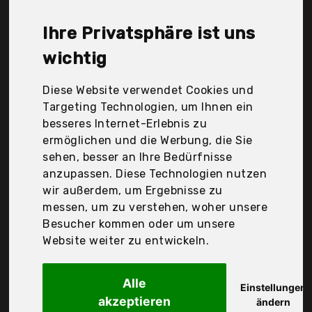
Westgirl, Zefal, tEezershop, Der Durchschnittspreis
für ein Fahrradspiegel liegt bei günstigen 13,86 €.
Ihre Privatsphäre ist uns
Ein günstiges Fahrradspiegel bedeutet nicht
unbedingt, dass die Qualität oder die Leistung
wichtig
schlechter ist. Vergleichen Sie in Ruhe die
Angebote in der Tabelle.
Diese Website verwendet Cookies und
Targeting Technologien, um Ihnen ein
Ihre Vorteile
besseres Internet-Erlebnis zu
ermöglichen und die Werbung, die Sie
nur seriöse Anbieter
sehen, besser an Ihre Bedürfnisse
gewöhnlich noch am selben Tag versandfertig
anzupassen. Diese Technologien nutzen
30 Tage Rückgaberecht
wir außerdem, um Ergebnisse zu
messen, um zu verstehen, woher unsere
Besucher kommen oder um unsere
Bmszw
Website weiter zu entwickeln.
Fahrradspiegel 2
Alle
Einstellungen
akzeptieren
ändern