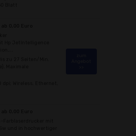
50 Blatt
ab 0,00 Euro
ker
t Hp JetIntelligence
on,...
zum
is zu 27 Seiten/Min.
Angebot
e). Maximale
>>
 dpi; Wireless, Ethernet,
ab 0,00 Euro
n-Farblaserdrucker mit
 Sw und in hochwertiger