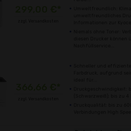
299,00 €*
Umweltfreundlich: Klim
umweltfreundliches Dr
zzgl. Versandkosten
Informationen zur Kyocer
Niemals ohne Toner: Ver
diesen Drucker können 
Nachfüllservice...
Schneller und effizient
Farbdruck, aufgrund se
ideal für...
366,66 €*
Druckgeschwindigkeit: b
(Schwarzweiß); bis zu 4 
zzgl. Versandkosten
Druckqualität: bis zu 60
Verbindungen High Spe