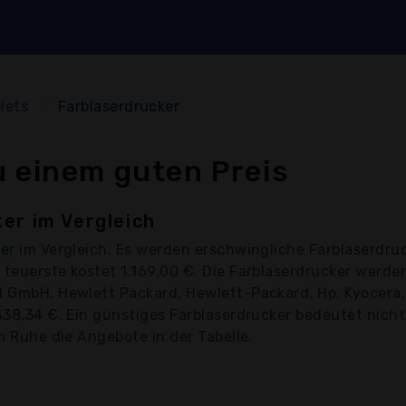
lets
Farblaserdrucker
u einem guten Preis
er im Vergleich
ker
im Vergleich. Es werden erschwingliche Farblaserdruc
s teuerste kostet 1.169,00 €. Die Farblaserdrucker werd
l GmbH, Hewlett Packard, Hewlett-Packard, Hp, Kyocera,
438,34 €. Ein günstiges Farblaserdrucker bedeutet nicht
in Ruhe die Angebote in der Tabelle.