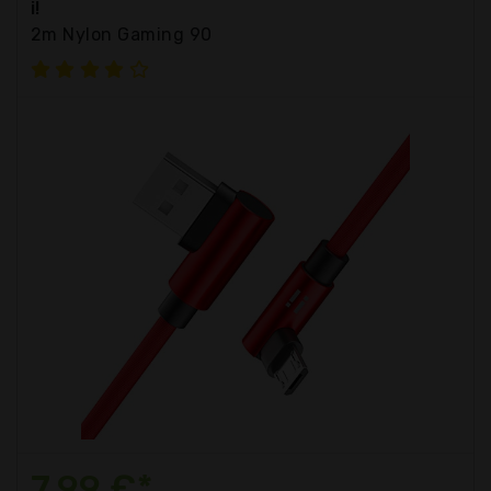
i!
2m Nylon Gaming 90
7,99 €*