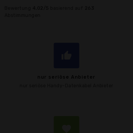
Bewertung
4.02/5
basierend auf
263
Abstimmungen
thumb_up
nur seriöse Anbieter
nur seriöse Handy-Datenkabel Anbieter
favorite