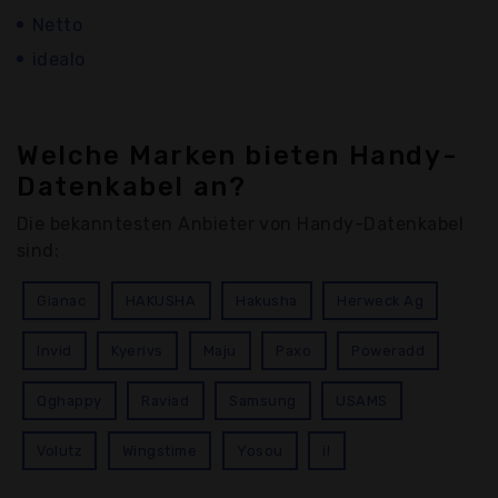
Netto
idealo
Welche Marken bieten Handy-
Datenkabel an?
Die bekanntesten Anbieter von Handy-Datenkabel
sind:
Gianac
HAKUSHA
Hakusha
Herweck Ag
Invid
Kyerivs
Maju
Paxo
Poweradd
Qghappy
Raviad
Samsung
USAMS
Volutz
Wingstime
Yosou
i!