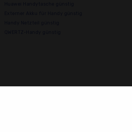
Huawei Handytasche günstig
Externer Akku für Handy günstig
Handy Netzteil günstig
QWERTZ-Handy günstig