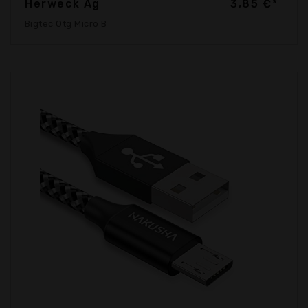
Herweck Ag
3,85 €*
Bigtec Otg Micro B