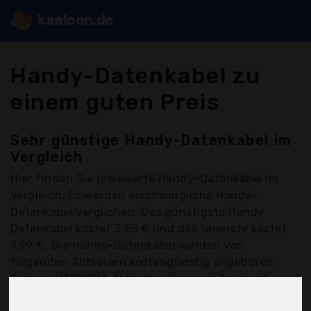
kaaloon.de
Handy-Datenkabel zu
einem guten Preis
Sehr günstige Handy-Datenkabel im
Vergleich
Hier finden Sie
preiswerte Handy-Datenkabel
im
Vergleich. Es werden erschwingliche Handy-
Datenkabel verglichen. Das günstigste Handy
Datenkabel kostet 3,85 € und das teuerste kostet
7,99 €. Die Handy-Datenkabel werden von
folgenden Anbietern kostengünstig angeboten:
Gianac, HAKUSHA, Hakusha, Herweck Ag, Invid,
Kyerivs, Maju, Paxo, Poweradd, Qghappy, Raviad,