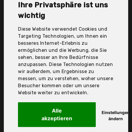
Samsung, USAMS, Volutz, Wingstime, Yosou, i!, Der
Ihre Privatsphäre ist uns
Durchschnittspreis für ein Handy Datenkabel liegt
wichtig
bei günstigen 5,54 €. Ein günstiges Handy
Datenkabel bedeutet nicht unbedingt, dass die
Qualität oder die Leistung schlechter ist.
Diese Website verwendet Cookies und
Vergleichen Sie in Ruhe die Angebote in der Tabelle.
Targeting Technologien, um Ihnen ein
besseres Internet-Erlebnis zu
ermöglichen und die Werbung, die Sie
Ihre Vorteile
sehen, besser an Ihre Bedürfnisse
nur seriöse Anbieter
anzupassen. Diese Technologien nutzen
gewöhnlich noch am selben Tag versandfertig
wir außerdem, um Ergebnisse zu
30 Tage Rückgaberecht
messen, um zu verstehen, woher unsere
Besucher kommen oder um unsere
Website weiter zu entwickeln.
Herweck Ag
Bigtec Otg Micro B
Alle
Einstellungen
akzeptieren
ändern