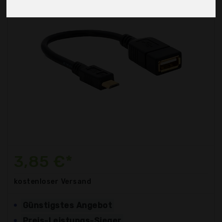
3,85 €*
kostenloser
Versand
Günstigstes Angebot
Preis-Leistungs-Sieger