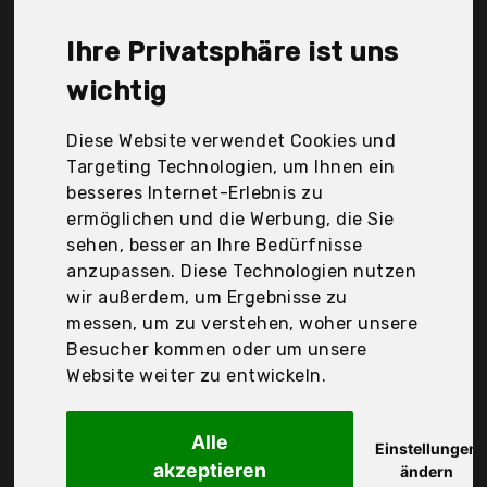
YourCasa, oeko-shopping.de, Der
Durchschnittspreis für ein Regenfass liegt bei
Ihre Privatsphäre ist uns
günstigen 150,02 €. Ein günstiges Regenfass
bedeutet nicht unbedingt, dass die Qualität oder
wichtig
die Leistung schlechter ist. Vergleichen Sie in Ruhe
die Angebote in der Tabelle.
Diese Website verwendet Cookies und
Targeting Technologien, um Ihnen ein
Ihre Vorteile
besseres Internet-Erlebnis zu
ermöglichen und die Werbung, die Sie
nur seriöse Anbieter
sehen, besser an Ihre Bedürfnisse
gewöhnlich noch am selben Tag versandfertig
anzupassen. Diese Technologien nutzen
30 Tage Rückgaberecht
wir außerdem, um Ergebnisse zu
messen, um zu verstehen, woher unsere
Besucher kommen oder um unsere
Agrohit
Website weiter zu entwickeln.
Regentonne 220 l,
Alle
Einstellungen
akzeptieren
ändern