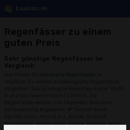
kaaloon.de
Regenfässer zu einem
guten Preis
Sehr günstige Regenfässer im
Vergleich
Hier finden Sie
preiswerte Regenfässer
im
Vergleich. Es werden erschwingliche Regenfässer
verglichen. Das günstigste Regenfass kostet 48,50
€ und das teuerste kostet 239,95 €. Die
Regenfässer werden von folgenden Anbietern
kostengünstig angeboten: 3P Technik GmbH,
Agrohit, Amur, Amur S.à r.l., Kreher, Ondis24,
Prosperplast, Sekisui Eslon, Strata, Temesso, Ward,