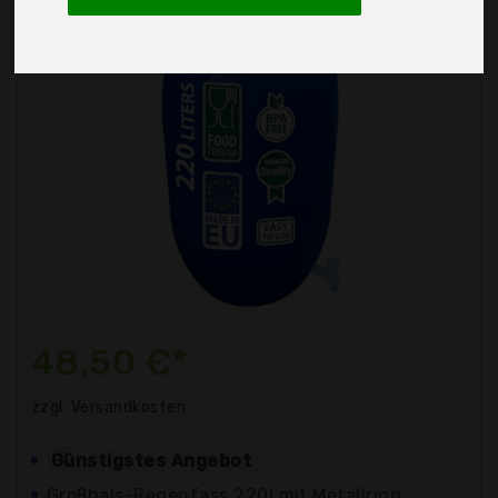
48,50 €*
zzgl. Versandkosten
Günstigstes Angebot
Großhals-Regenfass 220l mit Metallring