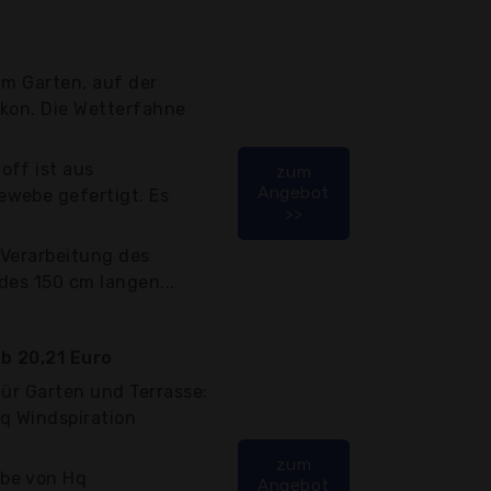
 im Garten, auf der
lkon. Die Wetterfahne
off ist aus
zum
Angebot
webe gefertigt. Es
>>
 Verarbeitung des
 des 150 cm langen...
b 20,21 Euro
für Garten und Terrasse:
q Windspiration
zum
be von Hq
Angebot