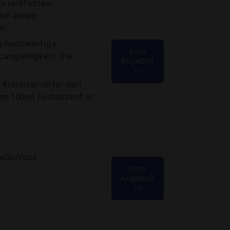
s reißfestem
mit einem
...
ne hochwertige
zum
Langlebigkeit: Die
Angebot
>>
 Klassiker unter den
en tollen Farbakzent in
grün/rosa
zum
Angebot
>>