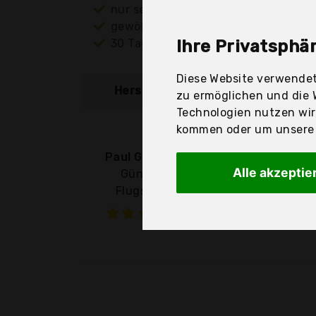
nur seriöse Anbieter
gewöhnlich noch am selben Tag ver
30 Tage Rückgaberecht
Ihre Privatsphär
Diese Website verwendet
Hersteller
Produkt
zu ermöglichen und die 
Technologien nutzen wi
kommen oder um unsere W
Paul Günther
Alle akzeptie
Günther
Flugspiele