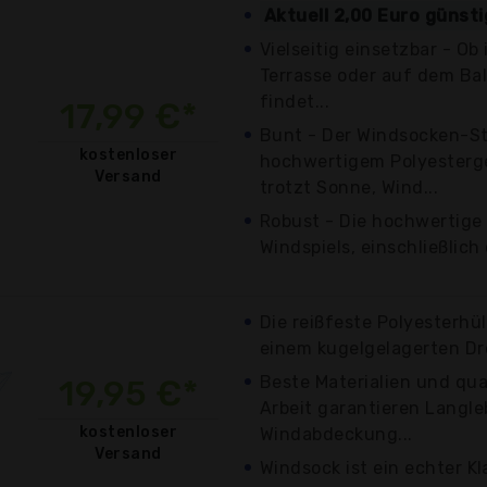
Aktuell 2,00 Euro günst
Vielseitig einsetzbar - Ob
Terrasse oder auf dem Ba
findet...
17,99 €*
Bunt - Der Windsocken-St
kostenloser
hochwertigem Polyesterge
Versand
trotzt Sonne, Wind...
Robust - Die hochwertige
Windspiels, einschließlich
Die reißfeste Polyesterhü
einem kugelgelagerten Dr
Beste Materialien und qua
19,95 €*
Arbeit garantieren Langleb
kostenloser
Windabdeckung...
Versand
Windsock ist ein echter Kl