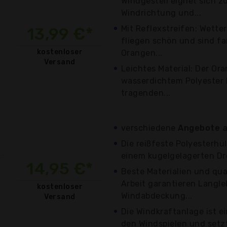
Windgestell eignet sich 
Windrichtung und...
Mit Reflexstreifen: Wette
13,99 €*
fliegen schön und sind fa
kostenloser
Orangen...
Versand
Leichtes Material: Der Or
wasserdichtem Polyester h
tragenden...
verschiedene
Angebote a
Die reißfeste Polyesterhü
einem kugelgelagerten Dr
14,95 €*
Beste Materialien und qua
Arbeit garantieren Langleb
kostenloser
Windabdeckung...
Versand
Die Windkraftanlage ist ei
den Windspielen und setzt