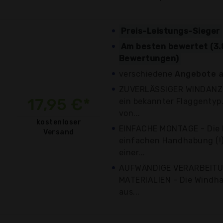
Preis-Leistungs-Sieger
Am besten bewertet (3.8
Bewertungen)
verschiedene
Angebote a
ZUVERLÄSSIGER WINDANZEI
17,95 €*
ein bekannter Flaggentyp.
von...
kostenloser
EINFACHE MONTAGE - Die M
Versand
einfachen Handhabung (!) 
einer...
AUFWÄNDIGE VERARBEIT
MATERIALIEN - Die Windha
aus...