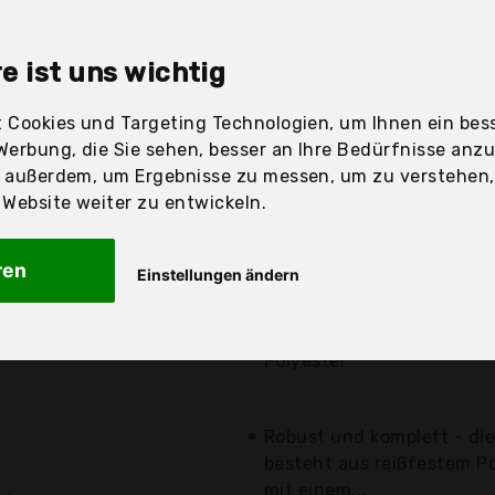
sandfertig
e ist uns wichtig
 Cookies und Targeting Technologien, um Ihnen ein bess
Preis
Beschre
Werbung, die Sie sehen, besser an Ihre Bedürfnisse anz
r außerdem, um Ergebnisse zu messen, um zu verstehen
Günstigstes Angebot
ebsite weiter zu entwickeln.
verschiedene
Angebote a
8,43 €*
Bunte Socken wie Windsp
ren
Einstellungen ändern
Ideal für den Garten, die 
kostenloser
Versand
Hergestellt aus leichtem
Polyester
Robust und komplett - di
besteht aus reißfestem P
mit einem...