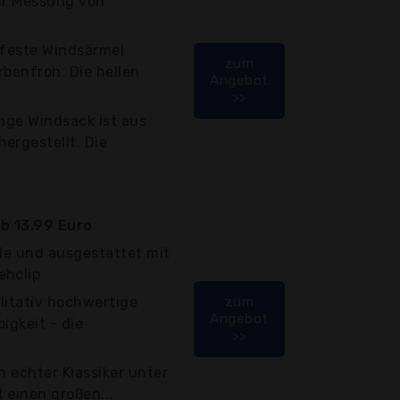
zur Messung von
rfeste Windsärmel
zum
rbenfroh. Die hellen
Angebot
>>
ange Windsack ist aus
ergestellt. Die
b 13,99 Euro
lle und ausgestattet mit
ehclip
litativ hochwertige
zum
Angebot
igkeit - die
>>
n echter Klassiker unter
 einen großen...