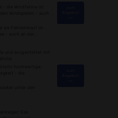
l - die Windfahne ist
zum
Angebot
r den Windspielen - auch
>>
eal als Fahnenmast im
e - auch an der...
lle und ausgestattet mit
ehclip
litativ hochwertige
zum
igkeit - die
Angebot
>>
assiker unter den
anzeiger: Das