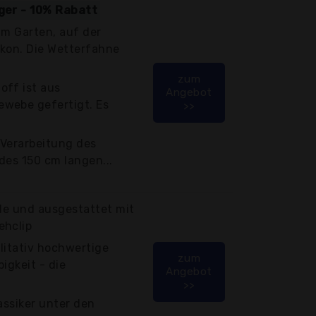
iger - 10% Rabatt
 im Garten, auf der
lkon. Die Wetterfahne
zum
off ist aus
Angebot
webe gefertigt. Es
>>
 Verarbeitung des
 des 150 cm langen...
lle und ausgestattet mit
ehclip
litativ hochwertige
zum
igkeit - die
Angebot
>>
assiker unter den