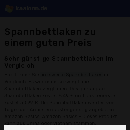
kaaloon.de
Spannbettlaken zu
einem guten Preis
Sehr günstige Spannbettlaken im
Vergleich
Hier finden Sie
preiswerte Spannbettlaken
im
Vergleich. Es werden erschwingliche
Spannbettlaken verglichen. Das günstigste
Spannbettlaken kostet 8,49 € und das teuerste
kostet 50,99 €. Die Spannbettlaken werden von
folgenden Anbietern kostengünstig angeboten:
Amazon Basics, Amazon Basics - Dieses Produkt
kann aus China oder Vietnam stammen,