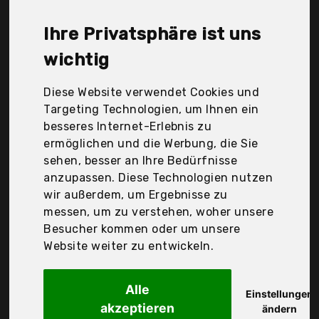
Avantgarde, Bedshe, CelinaTex, Entspanno,
Everbrent, H.u.W. Schmänk GmbH & Co. Kg,
Ihre Privatsphäre ist uns
Jacobson, Lavea, Leonado Vicenti, NatureMark,
etérea, r-up, Der Durchschnittspreis für ein
wichtig
Spannbettlaken liegt bei günstigen 19,61 €. Ein
günstiges Spannbettlaken bedeutet nicht
Diese Website verwendet Cookies und
unbedingt, dass die Qualität oder die Leistung
Targeting Technologien, um Ihnen ein
schlechter ist. Vergleichen Sie in Ruhe die
besseres Internet-Erlebnis zu
Angebote in der Tabelle.
ermöglichen und die Werbung, die Sie
sehen, besser an Ihre Bedürfnisse
Ihre Vorteile
anzupassen. Diese Technologien nutzen
wir außerdem, um Ergebnisse zu
nur seriöse Anbieter
messen, um zu verstehen, woher unsere
gewöhnlich noch am selben Tag versandfertig
Besucher kommen oder um unsere
30 Tage Rückgaberecht
Website weiter zu entwickeln.
Alle
Everbrent
Einstellungen
akzeptieren
Blumtal®
ändern