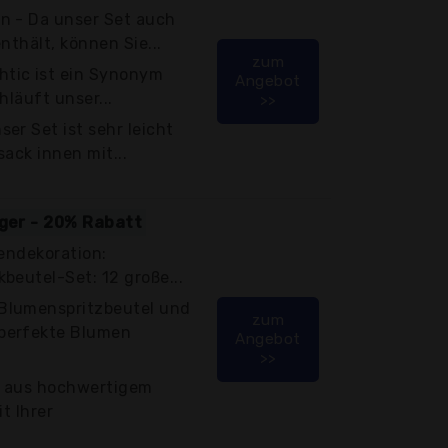
n - Da unser Set auch
nthält, können Sie...
zum
tic ist ein Synonym
Angebot
hläuft unser...
>>
er Set ist sehr leicht
ack innen mit...
iger - 20% Rabatt
tendekoration:
beutel-Set: 12 große...
Blumenspritzbeutel und
zum
perfekte Blumen
Angebot
>>
lt aus hochwertigem
t Ihrer