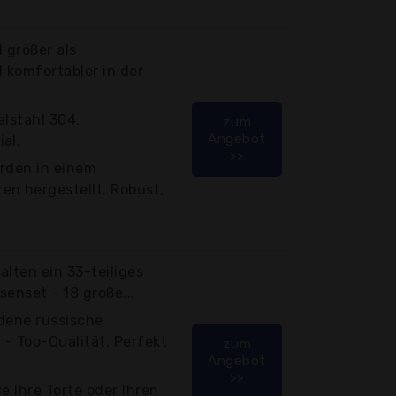
 größer als
 komfortabler in der
elstahl 304.
zum
Angebot
al.
>>
erden in einem
en hergestellt. Robust,
alten ein 33-teiliges
enset - 18 große...
dene russische
 - Top-Qualität. Perfekt
zum
Angebot
>>
e Ihre Torte oder Ihren