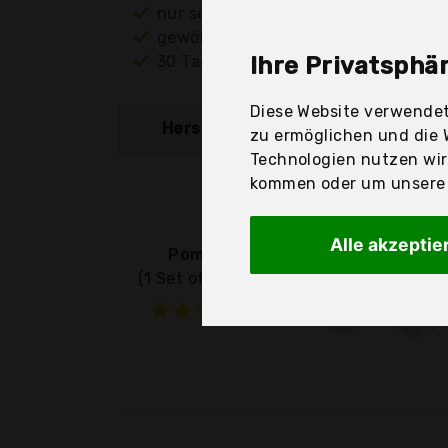
nur seriöse Anbieter
gewöhnlich noch am selben Tag ver
30 Tage Rückgaberecht
Ihre Privatsphär
Diese Website verwendet
Hersteller
Produkt
zu ermöglichen und die 
Technologien nutzen wi
kommen oder um unsere W
Alle akzeptie
Pommee
(1 Set of 5 Large