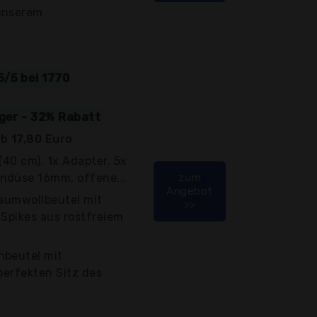
unserem
5/5 bei 1770
iger - 32% Rabatt
b 17,80 Euro
(40 cm), 1x Adapter, 5x
ndüse 16mm, offene...
zum
Angebot
Baumwollbeutel mit
>>
 Spikes aus rostfreiem
hbeutel mit
perfekten Sitz des