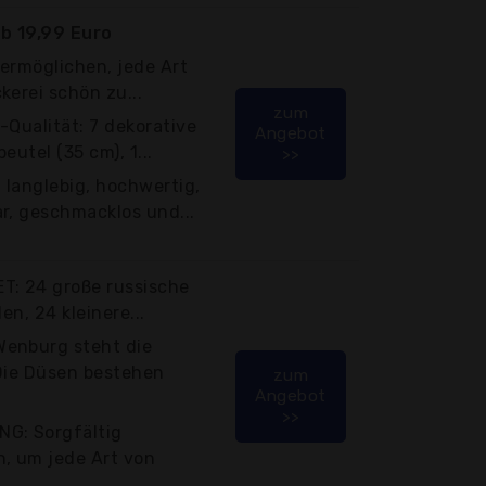
b 19,99 Euro
ermöglichen, jede Art
kerei schön zu...
zum
i-Qualität: 7 dekorative
Angebot
eutel (35 cm), 1...
>>
 langlebig, hochwertig,
r, geschmacklos und...
T: 24 große russische
en, 24 kleinere...
Wenburg steht die
 Die Düsen bestehen
zum
Angebot
>>
G: Sorgfältig
, um jede Art von