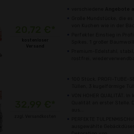
verschiedene
Angebote a
Große Mundstücke, die es 
von Kuchen wie in der Bäc
20,72 €*
Perfekter Einstieg in Prof
kostenloser
Spikes, 1 großer Baumwollb
Versand
Premium-Edelstahl, stabil,
rostfrei, wiederverwendba
100 Stück. PROFI-TUBE-SE
Tüllen, 3 kugelförmige Tüll
VON HOHER QUALITÄT. In 
32,99 €*
Qualität an erster Stelle.
aus...
zzgl. Versandkosten
PERFEKTE TULPENMISCHUN
ausgewählte Gebäckdüsen
Dekoration von...