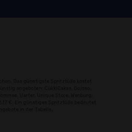
chen. Das günstigste Spritztülle kostet
günstig angeboten: CukkiCakes, Dojoso,
Pommee, Uarter, Unique Store, Wenburg,
2,17 €. Ein günstiges Spritztülle bedeutet
ngebote in der Tabelle.