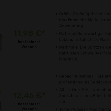
Größe: Große Spritzen sind
herkömmliche Modelle und
Anwendung.
11,98 €*
Material: Hochwertiger Ed
Lebensmittelechtes Materi
kostenloser
Versand
Merkmale: Die Spritzen w
nahtlosen Schweißverfahr
langlebig,...
Gebäckhülsenset - Sie erh
professionelles Gebäckhüls
All-in-One-Set - verschie
12,45 €*
Spritzbeutel aus Edelstahl
zum...
kostenloser
Versand
Tortenfüllset - Möchten Si