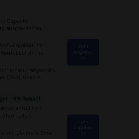
und Cupcake-
tig ausgewählten
rofi-Ergebnis: Im
zum
Angebot
Spritzbeuteln, bei
>>
Sicherheit: Hergestellt
l (304). Unsere...
iger - 5% Rabatt
enset enthält ein
 Sterntüllen,
zum
Angebot
ox von Decorate Smart
>>