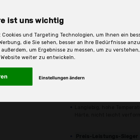
sandfertig
e ist uns wichtig
 Cookies und Targeting Technologien, um Ihnen ein bess
Preis
Beschre
Werbung, die Sie sehen, besser an Ihre Bedürfnisse anz
r außerdem, um Ergebnisse zu messen, um zu verstehen
Günstigstes Angebot
ebsite weiter zu entwickeln.
Hochwertiger rostfreier St
Lebensmittelqualität, mit
ren
Einstellungen ändern
7,99 €*
Angepasst an die Kupplu
Schlauchbeutel ist es eine
kostenloser
Creme Wörter zu...
Versand
Langlebig, hohe Temperat
Härte, nicht leicht verfor
Preis-Leistungs-Sieger