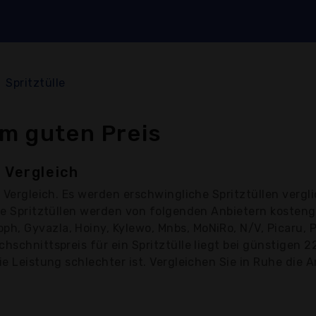
Spritztülle
em guten Preis
 Vergleich
 Vergleich. Es werden erschwingliche Spritztüllen vergli
Die Spritztüllen werden von folgenden Anbietern kosten
h, Gyvazla, Hoiny, Kylewo, Mnbs, MoNiRo, N/V, Picaru, 
hschnittspreis für ein Spritztülle liegt bei günstigen 2
ie Leistung schlechter ist. Vergleichen Sie in Ruhe die A