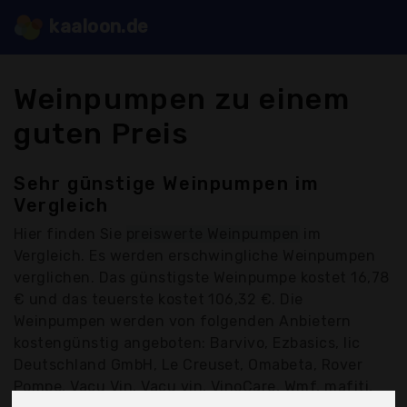
kaaloon.de
Weinpumpen zu einem
guten Preis
Sehr günstige Weinpumpen im
Vergleich
Hier finden Sie
preiswerte Weinpumpen
im
Vergleich. Es werden erschwingliche Weinpumpen
verglichen. Das günstigste Weinpumpe kostet 16,78
€ und das teuerste kostet 106,32 €. Die
Weinpumpen werden von folgenden Anbietern
kostengünstig angeboten: Barvivo, Ezbasics, Iic
Deutschland GmbH, Le Creuset, Omabeta, Rover
Pompe, Vacu Vin, Vacu vin, VinoCare, Wmf, mafiti,