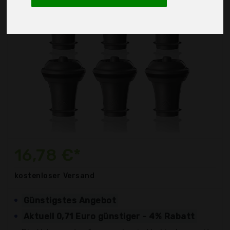
16,78 €*
kostenloser
Versand
Günstigstes Angebot
Aktuell 0,71 Euro günstiger - 4% Rabatt