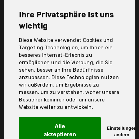
Der Durchschnittspreis für ein Weinpumpe liegt bei
günstigen 39,19 €. Ein günstiges Weinpumpe
Ihre Privatsphäre ist uns
bedeutet nicht unbedingt, dass die Qualität oder
die Leistung schlechter ist. Vergleichen Sie in Ruhe
wichtig
die Angebote in der Tabelle.
Diese Website verwendet Cookies und
Ihre Vorteile
Targeting Technologien, um Ihnen ein
besseres Internet-Erlebnis zu
nur seriöse Anbieter
ermöglichen und die Werbung, die Sie
gewöhnlich noch am selben Tag versandfertig
sehen, besser an Ihre Bedürfnisse
30 Tage Rückgaberecht
anzupassen. Diese Technologien nutzen
wir außerdem, um Ergebnisse zu
messen, um zu verstehen, woher unsere
Vacu vin
Besucher kommen oder um unsere
Vacu Vin 0886360
Website weiter zu entwickeln.
Alle
Einstellungen
akzeptieren
ändern