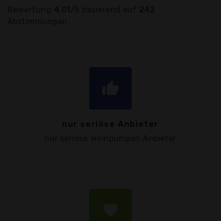
Bewertung
4.01/5
basierend auf
242
Abstimmungen
thumb_up
nur seriöse Anbieter
nur seriöse Weinpumpen Anbieter
favorite