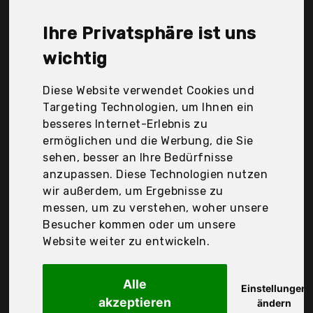
Rösle, SveBake, Tns, Wmf, Zolmer, fullstar, Der
Durchschnittspreis für ein Gemüsehobel liegt bei
Ihre Privatsphäre ist uns
günstigen 38,68 €. Ein günstiges Gemüsehobel
bedeutet nicht unbedingt, dass die Qualität oder
wichtig
die Leistung schlechter ist. Vergleichen Sie in Ruhe
die Angebote in der Tabelle.
Diese Website verwendet Cookies und
Targeting Technologien, um Ihnen ein
Ihre Vorteile
besseres Internet-Erlebnis zu
ermöglichen und die Werbung, die Sie
nur seriöse Anbieter
sehen, besser an Ihre Bedürfnisse
gewöhnlich noch am selben Tag versandfertig
anzupassen. Diese Technologien nutzen
30 Tage Rückgaberecht
wir außerdem, um Ergebnisse zu
messen, um zu verstehen, woher unsere
Besucher kommen oder um unsere
Fackelmann
Website weiter zu entwickeln.
Alle
Einstellungen
akzeptieren
ändern