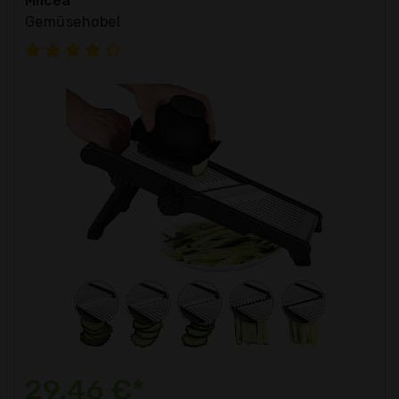
Milcea
Gemüsehobel
29,46 €*