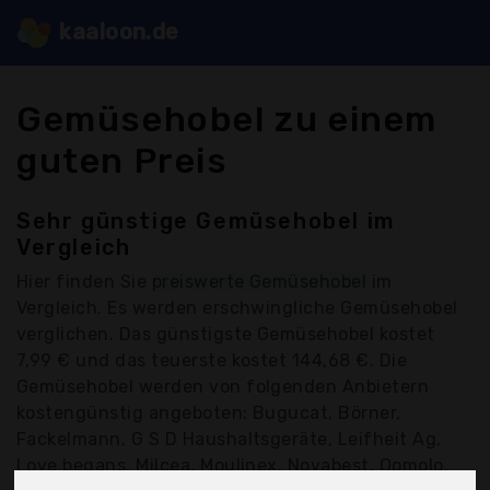
kaaloon.de
Gemüsehobel zu einem
guten Preis
Sehr günstige Gemüsehobel im
Vergleich
Hier finden Sie
preiswerte Gemüsehobel
im
Vergleich. Es werden erschwingliche Gemüsehobel
verglichen. Das günstigste Gemüsehobel kostet
7,99 € und das teuerste kostet 144,68 €. Die
Gemüsehobel werden von folgenden Anbietern
kostengünstig angeboten: Bugucat, Börner,
Fackelmann, G S D Haushaltsgeräte, Leifheit Ag,
Love begans, Milcea, Moulinex, Novabest, Qomolo,