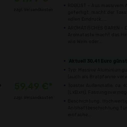
ROBUST - Aus massivem 
zzgl. Versandkosten
gefertigt, macht der Toas
edlen Eindruck,...
AROMATISCHES GAREN - Di
Aromataste macht das H
wie Wein oder...
Aktuell 30,41 Euro güns
Typ: Massive Aluminiumgu
(auch als Bratpfanne ver
59,49 €*
Toaster Außenmaße: ca. 42
(LxBxH), Fassungsvermögen:
zzgl. Versandkosten
Beschichtung: Hochwertig
Antihaftbeschichtung fü
einfache...