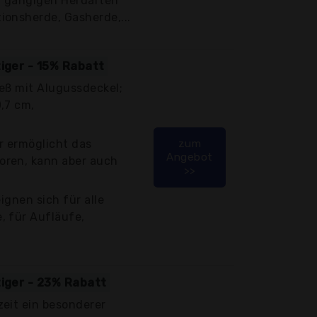
en gängigen Herdarten
ionsherde, Gasherde,...
tiger - 15% Rabatt
eß mit Alugussdeckel;
,7 cm,
r ermöglicht das
zum
Angebot
oren, kann aber auch
>>
eignen sich für alle
, für Aufläufe,
tiger - 23% Rabatt
eit ein besonderer