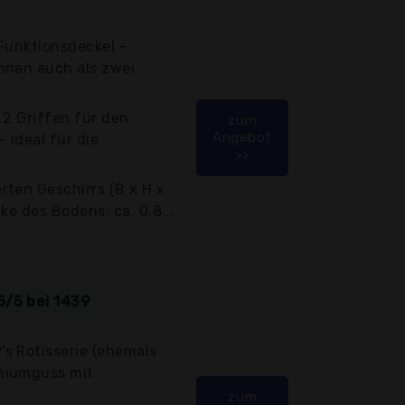
 Funktionsdeckel -
nnen auch als zwei
 2 Griffen für den
zum
Angebot
 ideal für die
>>
ten Geschirrs (B x H x
cke des Bodens: ca. 0,8...
5/5 bei 1439
s Rotisserie (ehemals
niumguss mit
zum