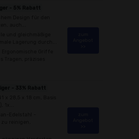
iger - 5% Rabatt
schem Design für den
en, auch...
le und gleichmäßige
zum
Angebot
male Lagerung durch...
>>
 Ergonomische Griffe
s Tragen, präzises
tiger - 33% Rabatt
(41 x 28,5 x 18 cm, Basis
, 1x...
an-Edelstahl -
zum
Angebot
 zu reinigen,
>>