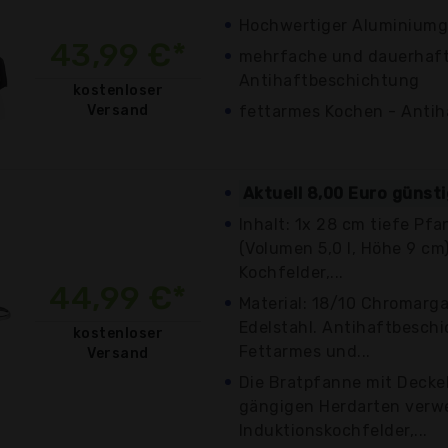
Hochwertiger Aluminiumgu
43,99 €*
mehrfache und dauerhaf
Antihaftbeschichtung
kostenloser
Versand
fettarmes Kochen - Antiha
Aktuell 8,00 Euro günst
Inhalt: 1x 28 cm tiefe Pf
(Volumen 5,0 l, Höhe 9 cm)
Kochfelder,...
44,99 €*
Material: 18/10 Chromarg
Edelstahl. Antihaftbeschi
kostenloser
Fettarmes und...
Versand
Die Bratpfanne mit Deckel
gängigen Herdarten verw
Induktionskochfelder,...