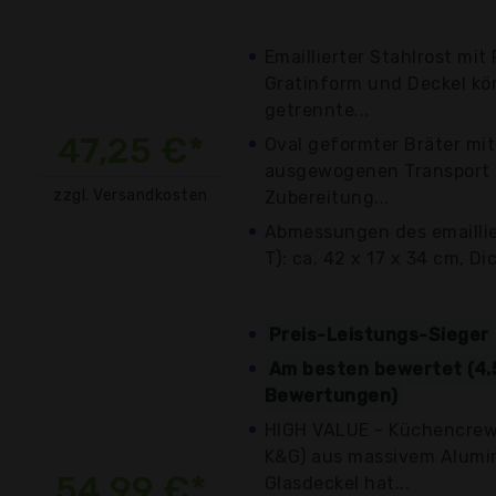
Emaillierter Stahlrost mit
Gratinform und Deckel kö
getrennte...
47,25 €*
Oval geformter Bräter mit
ausgewogenen Transport -
zzgl. Versandkosten
Zubereitung...
Abmessungen des emaillier
T): ca. 42 x 17 x 34 cm, Di
Preis-Leistungs-Sieger
Am besten bewertet (4.
Bewertungen)
HIGH VALUE - Küchencrew'
K&G) aus massivem Alumi
54,99 €*
Glasdeckel hat...