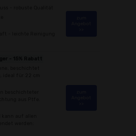
ss - robuste Qualität
te
zum
Angebot
>>
ft - leichte Reinigung
iger - 15% Rabatt
anne, beschichtet
, ideal für 22 cm
an beschichteter
zum
Angebot
chtung aus Ptfe.
>>
 kann auf allen
endet werden: