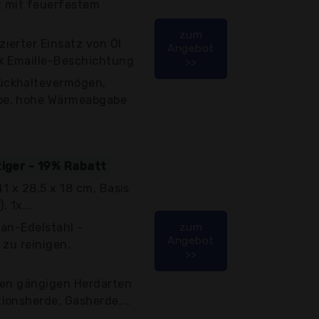
t mit feuerfestem
zum
ierter Einsatz von Öl
Angebot
k Emaille-Beschichtung
>>
ückhaltevermögen,
be, hohe Wärmeabgabe
tiger - 19% Rabatt
(41 x 28,5 x 18 cm, Basis
, 1x...
an-Edelstahl -
zum
Angebot
 zu reinigen,
>>
llen gängigen Herdarten
ionsherde, Gasherde,...