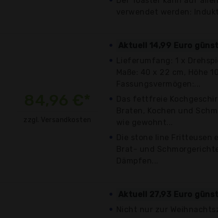
Der Toaster kann auf all
verwendet werden: Indukt
Aktuell 14,99 Euro güns
Lieferumfang: 1 x Drehspi
Maße: 40 x 22 cm, Höhe 10
Fassungsvermögen:...
84,96 €*
Das fettfreie Kochgeschir
Braten, Kochen und Schm
zzgl. Versandkosten
wie gewohnt...
Die stone line Fritteusen 
Brat- und Schmorgerichte
Dämpfen...
Aktuell 27,93 Euro güns
Nicht nur zur Weihnachtsz