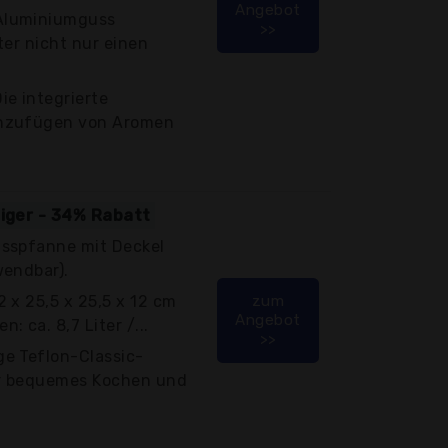
Angebot
Aluminiumguss
>>
ter nicht nur einen
e integrierte
inzufügen von Aromen
tiger - 34% Rabatt
sspfanne mit Deckel
wendbar).
 x 25,5 x 25,5 x 12 cm
zum
Angebot
 ca. 8,7 Liter /...
>>
e Teflon-Classic-
r bequemes Kochen und