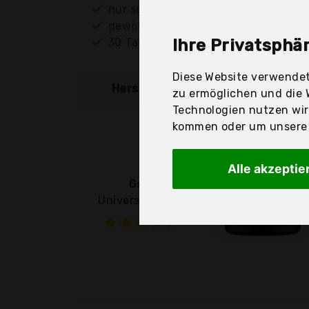
nur seriöse Anbieter
gewöhnlich noch am selben Tag ver
30 Tage Rückgaberecht
Ihre Privatsphär
Diese Website verwendet
Hersteller
Produkt
zu ermöglichen und die 
Technologien nutzen wi
kommen oder um unsere W
Alle akzeptie
Gsw
Universalbräter