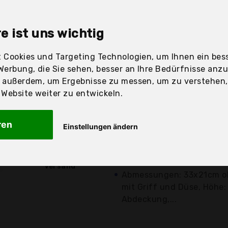
sandfertig
e ist uns wichtig
 Cookies und Targeting Technologien, um Ihnen ein bess
Preis
Beschre
Werbung, die Sie sehen, besser an Ihre Bedürfnisse anz
r außerdem, um Ergebnisse zu messen, um zu verstehen
Günstigstes Angebot
ebsite weiter zu entwickeln.
Hochwertiger Aluminiumgu
mit integrierter Ausgießf
ren
Einstellungen ändern
innenliegendem...
34,99 €*
Geschirrspüler, geeignet f
kostenloser
für Induktion geeignet, ba
Versand
Abmessungen: 33x21cm oh
mit Griff und Düse, Höhe
Abdeckung,...