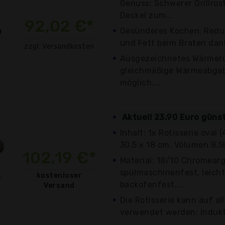
Genuss: Schwerer Grillros
Deckel zum...
92,02 €*
Gesünderes Kochen: Reduz
und Fett beim Braten dan
zzgl. Versandkosten
Ausgezeichnetes Wärmer
gleichmäßige Wärmeabga
möglich,...
Aktuell 23,90 Euro güns
Inhalt: 1x Rotisserie oval 
30,5 x 18 cm, Volumen 8,5l)
102,19 €*
Material: 18/10 Chromearg
spülmaschinenfest, leicht
kostenloser
backofenfest,...
Versand
Die Rotisserie kann auf a
verwendet werden: Indukt