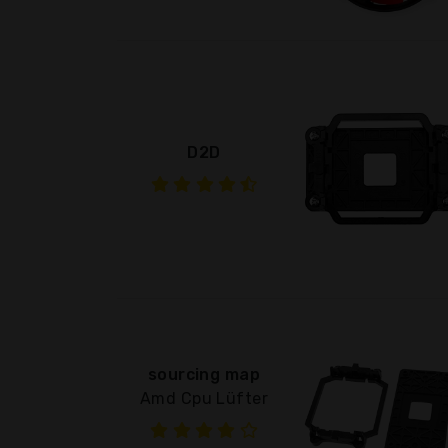
D2D
sourcing map
Amd Cpu Lüfter