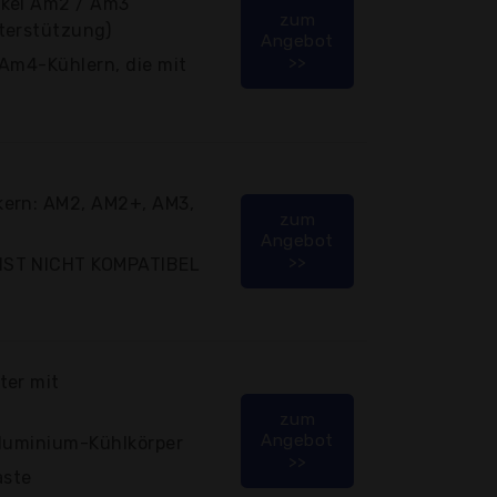
ckel Am2 / Am3
zum
terstützung)
Angebot
>>
 Am4-Kühlern, die mit
kern: AM2, AM2+, AM3,
zum
Angebot
>>
IST NICHT KOMPATIBEL
ter mit
zum
Angebot
Aluminium-Kühlkörper
>>
aste