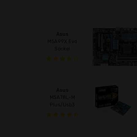
Asus
M5A99X Evo
Sockel
Asus
M5A78L-M
Plus/Usb3