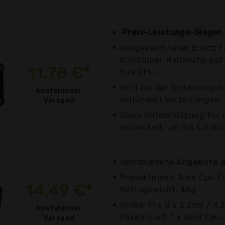
Preis-Leistungs-Sieger
Ausgezeichneter Ersatz f
Kühlkörper-Halterung auf 
11,78 €*
Ihre CPU...
Hilft bei der Entlastung d
kostenloser
verhindert Verzerrungen.
Versand
Diese Unterstützung für 
entwickelt, um die Kühlkö
verschiedene
Angebote a
Produktname: Amd Cpu Fa
14,49 €*
Nettogewicht: 48g
Größe: 11 x 8 x 2.2cm / 4.3
kostenloser
Paketinhalt: 1 x Amd Cpul.
Versand