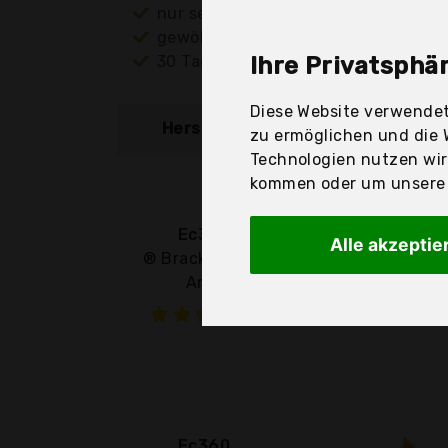
nur seriöse Anbieter
gewöhnlich noch am selben Tag ver
30 Tage Rückgaberecht
Ihre Privatsphär
Diese Website verwendet
Hersteller
Produkt
zu ermöglichen und die 
Technologien nutzen wi
kommen oder um unsere W
Ec360
Alle akzeptie
® Bracket Amd
Am4
Ec360