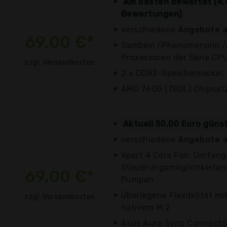
Am besten bewertet (4.
Bewertungen)
verschiedene
Angebote a
69,00 €*
Sambesi /PhenomenonII /
Prozessoren der Serie C
zzgl. Versandkosten
2 x DDR3-Speichersockel,
AMD 760G (780L) Chipsat
Aktuell 50,00 Euro güns
verschiedene
Angebote a
Xpert 4 Core Fan: Umfang
Steuerungsmöglichkeiten 
69,00 €*
Pumpen
Überlegene Flexibilität mi
zzgl. Versandkosten
nativem M.2
Asus Aura Sync Connecto