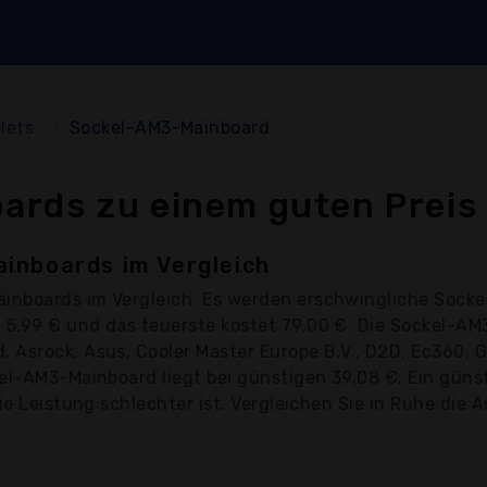
lets
Sockel-AM3-Mainboard
rds zu einem guten Preis
inboards im Vergleich
ainboards
im Vergleich. Es werden erschwingliche Sock
 5,99 € und das teuerste kostet 79,00 €. Die Sockel-A
Asrock, Asus, Cooler Master Europe B.V., D2D, Ec360, Gi
kel-AM3-Mainboard liegt bei günstigen 39,08 €. Ein gü
ie Leistung schlechter ist. Vergleichen Sie in Ruhe die A