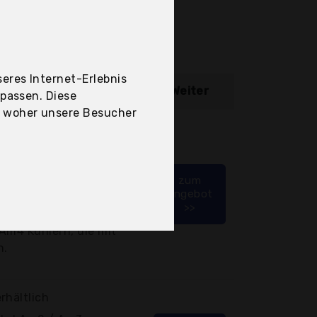
eres Internet-Erlebnis
ibung
Weiter
upassen. Diese
, woher unsere Besucher
tlich
zum
2 / Am3 Sockel
Angebot
>>
ützung)
Am4 Kühlern, die mit
n.
rhältlich