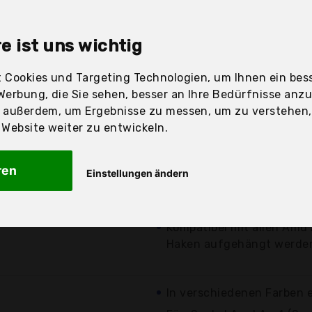
sandfertig
e ist uns wichtig
 Cookies und Targeting Technologien, um Ihnen ein bess
Preis
Beschre
Werbung, die Sie sehen, besser an Ihre Bedürfnisse anz
r außerdem, um Ergebnisse zu messen, um zu verstehen
Günstigstes Angebot
ebsite weiter zu entwickeln.
Demnächst wieder erhäl
Farbe: schwarz
5,99 €*
ren
Einstellungen ändern
Für: Amd Am4 Sockel (Am
kostenloser
erfordert andere Unterst
Versand
Kompatibel mit allen Amd 
Haken aufgehängt werde
In verschiedenen Farben e