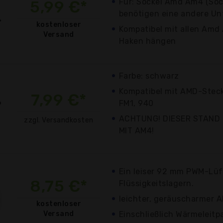
Für: Sockel Amd Am4 (So
5,99 €*
benötigen eine andere Un
kostenloser
Kompatibel mit allen Amd
Versand
Haken hängen
Farbe: schwarz
Kompatibel mit AMD-Stec
7,99 €*
FM1, 940
ACHTUNG! DIESER STAND 
zzgl. Versandkosten
MIT AM4!
Ein leiser 92 mm PWM-Lüf
8,75 €*
Flüssigkeitslagern.
leichter, geräuscharmer 
kostenloser
Versand
Einschließlich Wärmeleitp