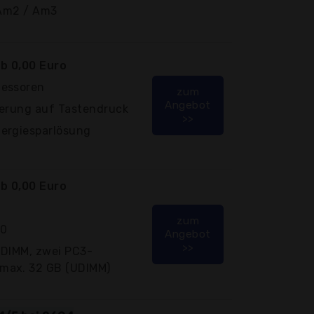
 Am2 / Am3
b 0,00 Euro
zessoren
zum
Angebot
gerung auf Tastendruck
>>
ergiesparlösung
b 0,00 Euro
zum
10
Angebot
>>
-DIMM, zwei PC3-
max. 32 GB (UDIMM)