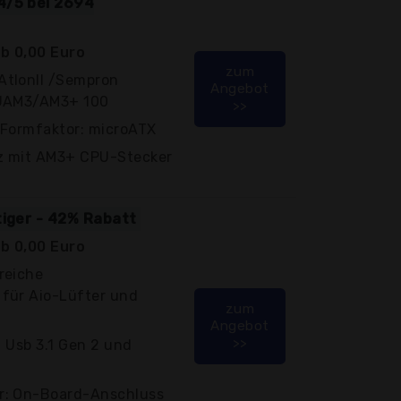
4/5 bei 2694
b 0,00 Euro
zum
AtlonII /Sempron
Angebot
PUAM3/AM3+ 100
>>
 Formfaktor: microATX
z mit AM3+ CPU-Stecker
tiger - 42% Rabatt
b 0,00 Euro
reiche
für Aio-Lüfter und
zum
Angebot
>>
t Usb 3.1 Gen 2 und
r: On-Board-Anschluss