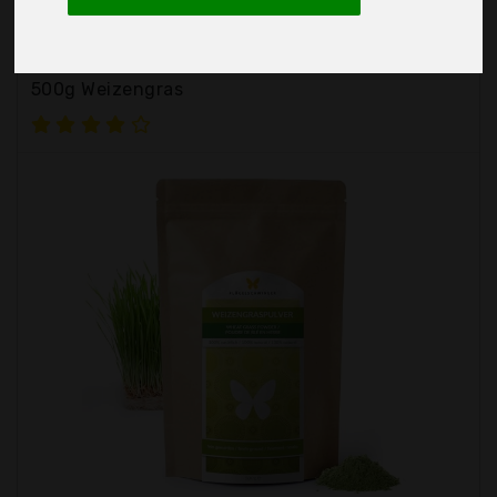
Flügelschwinger
500g Weizengras