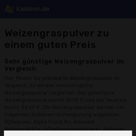
kaaloon.de
Weizengraspulver zu
einem guten Preis
Sehr günstige Weizengraspulver im
Vergleich
Hier finden Sie
preiswerte Weizengraspulver
im
Vergleich. Es werden erschwingliche
Weizengraspulver verglichen. Das günstigste
Weizengraspulver kostet 10,90 € und das teuerste
kostet 24,99 €. Die Weizengraspulver werden von
folgenden Anbietern kostengünstig angeboten:
80Degrees, Alpha Foods Bv, Amlawell
Naturprodukte Ug(haftungsbeschränkt, Amlawell