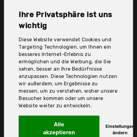
Naturprodukte Ug(haftungsbeschränkt), Azafran,
Blanks GmbH & Co. Kg, Flügelschwinger,
Ihre Privatsphäre ist uns
Flügelschwinger - Tee und Superfoods, Inh.
Christine E. Irnstetter, Bremer Str. 9, D-90451
wichtig
Nürnberg, Good Organics GmBh, Good Smoothie
GmbH, More Years GmbH, Nurafit, Raab Vitalfood,
Diese Website verwendet Cookies und
Sevenhills Wholefoods, Soyan VitaMed Natur GmbH,
Targeting Technologien, um Ihnen ein
iQ-Trade, Der Durchschnittspreis für ein
besseres Internet-Erlebnis zu
Weizengraspulver liegt bei günstigen 18,06 €. Ein
ermöglichen und die Werbung, die Sie
günstiges Weizengraspulver bedeutet nicht
sehen, besser an Ihre Bedürfnisse
unbedingt, dass die Qualität oder die Leistung
anzupassen. Diese Technologien nutzen
schlechter ist. Vergleichen Sie in Ruhe die
wir außerdem, um Ergebnisse zu
Angebote in der Tabelle.
messen, um zu verstehen, woher unsere
Besucher kommen oder um unsere
Ihre Vorteile
Website weiter zu entwickeln.
nur seriöse Anbieter
gewöhnlich noch am selben Tag versandfertig
Alle
Einstellungen
30 Tage Rückgaberecht
akzeptieren
ändern