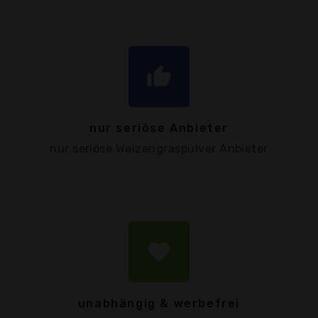
thumb_up
nur seriöse Anbieter
nur seriöse Weizengraspulver Anbieter
favorite
unabhängig & werbefrei